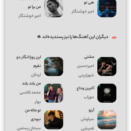
ﻫﻰ ﺗﻮ
من برا تو
امیر خوشنگار
امیر خوشنگار
دیگران این آهنگ‌ها را نیز پسندیده‌اند 🔥
مشتی
این روزا انگار دو
امیرحسین
نفرم
اردلان
شهرایینی
من بلند بلند
آخرین وداع
محمد کلاسی
مهراب
بهار
آرزو
تو ماله من
سیاوش
نبودی
سبحان رستمی
قمیشی