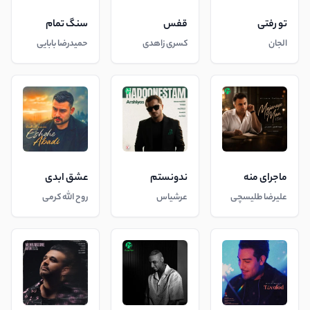
تو رفتی
قفس
سنگ تمام
الجان
کسری زاهدی
حمیدرضا بابایی
ماجرای منه
ندونستم
عشق ابدی
علیرضا طلیسچی
عرشیاس
روح الله کرمی