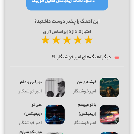
دانلود نسخه ریمیکس همین موزیک
این آهنگ را چقدر دوست داشتید؟
امتیاز
5.0
از 5 | بر اساس
1
رای
★
★
★
★
★
دیگر آهنگ‌های امیر خوشنگار 🤘
فرشته ی من
تو رفتی و دلم
امیر خوشنگار
امیر خوشنگار
با تو میرسم
هی تو
(ریمیکس)
(ریمیکس)
امیر خوشنگار
امیر خوشنگار
موزیکو میزارم