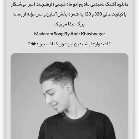
دانلود آهنگ شنیدنی مادرم (تو ماه شبمی) از هنرمند
امیر خوشنگار
با کیفیت عالی 320 و 128 به همراه پخش آنلاین و متن ترانه از رسانه
بزرگ میفا موزیک
Madaram Song By Amir Khoshnegar
” امیدوارم از شنیدین این موزیک لذت ببرید❤️ ”