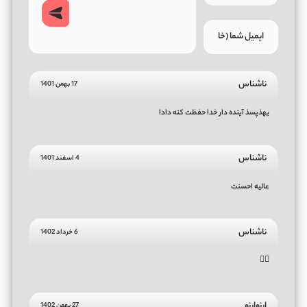
ناشناس
17 بهمن 1401
یهذپسذ آینده دار خدا حفظت کنه دادا
ناشناس
4 اسفند 1401
عالیه احسنت
ناشناس
6 خرداد 1402
👌🏻
ارزوارزو
27 بهمن 1402