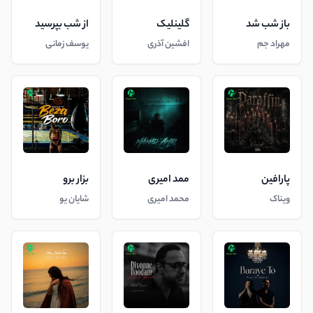
باز شب شد
گلینلیک
از شب بپرسید
مهراد جم
افشین آذری
یوسف زمانی
پارافین
ممد امیری
بزار برو
ویناک
محمد امیری
شایان یو