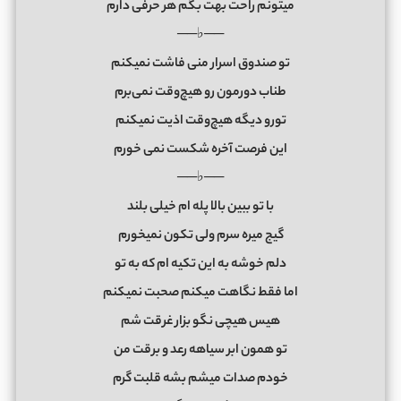
میتونم راحت بهت بگم هر حرفی دارم
──♭──
تو صندوق اسرار منی فاشت نمیکنم
طناب دورمون رو هیچ‌وقت نمی‌برم
تورو دیگه هیچ‌وقت اذیت نمیکنم
این فرصت آخره شکست نمی خورم
──♭──
با تو ببین بالا پله ام خیلی بلند
گیج میره سرم ولی تکون نمیخورم
دلم خوشه به این تکیه ام که به تو
اما فقط نگاهت میکنم صحبت نمیکنم
هیس هیچی نگو بزار غرقت شم
تو همون ابر سیاهه رعد و برقت من
خودم صدات میشم بشه قلبت گرم