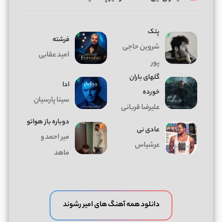
پتک
فرشته
شروین حاجی
امید عقابی
پور
گلهای باران
ادا
خورده
سینا پارسیان
علیرضا قربانی
دوباره باز هواتو
عادی نی
میر احمد و
عرشیاس
ماهد
دانلود همه آهنگ های امیر رشوند