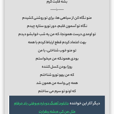
بشه قلبت گرم
──♭──
منو نگاه کن از سیاهی ها، برای تو روشنی کشیدم
نگاه تو آسمون قلبم، دور تورو ستاره چیدم
تو اومدی درست همونجا، که من یه شب خوابشو دیدم
بهت اعتماد کردم قطع ارتباط کردم با همه
تو منو خوب شناختی، با من
بودی همونکه من میخواستم
روزا بودن کسل کننده
که من یهو تورو شناختم
همه چی واسه من همون شد
که اونو تو سرم می ساختم
دیگر آثار این خواننده
دانلود آهنگ دوباره میوفتی یاد حرفام
مثل من کی میشه بیقرارت