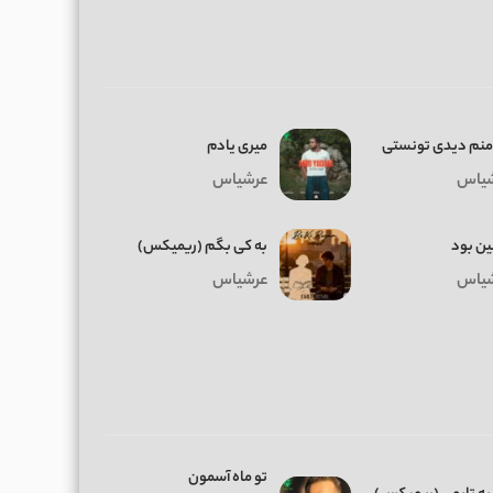
منم دیدی تونستی
میری یادم
یاس
عرشیاس
ن بود
به کی بگم (ریمیکس)
یاس
عرشیاس
تو ماه آسمون