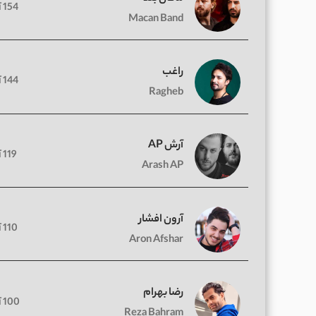
154 آهنگ
Macan Band
راغب
144 آهنگ
Ragheb
آرش AP
119 آهنگ
Arash AP
آرون افشار
110 آهنگ
Aron Afshar
رضا بهرام
100 آهنگ
Reza Bahram