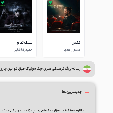
قفس
سنگ تمام
کسری زاهدی
حمیدرضا بابایی
رسانهٔ بزرگ فرهنگی هنری میفا موزیک طبق قوانین جاری 
جدیدترین ها
دانلود آهنگ تو از هزار و یک شبی پریچه (تو معجون گل و مخمل