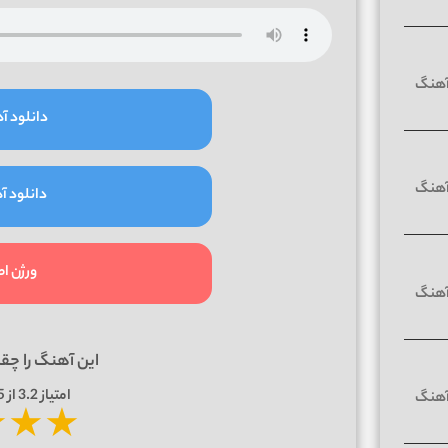
دانلود آه
دانلود آه
ورژن ا
این آهنگ را چق
امتیاز
3.2
از 5 | بر اساس
★
★
★