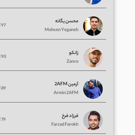
محسن یگانه
97 آهنگ
Mohsen Yeganeh
زانکو
90 آهنگ
Zanco
آرمین 2AFM
89 آهنگ
Armin 2AFM
فرزاد فرخ
79 آهنگ
Farzad Farokh