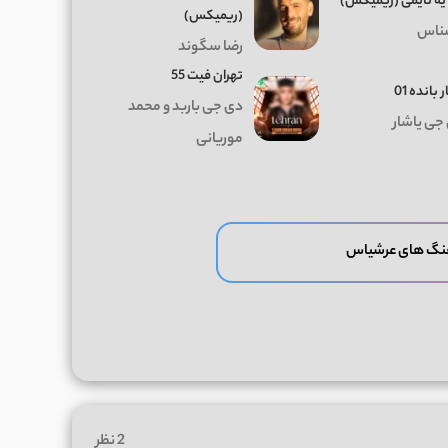
 یه تایمی (ریمیکس)
(ریمیکس)
ناس
رضا سگوند
تهران فیت 55
 بانده 01
دی جی باربد و محمد
جی یاشار
موریانی
هنگ های عرشیاس
2 نظر