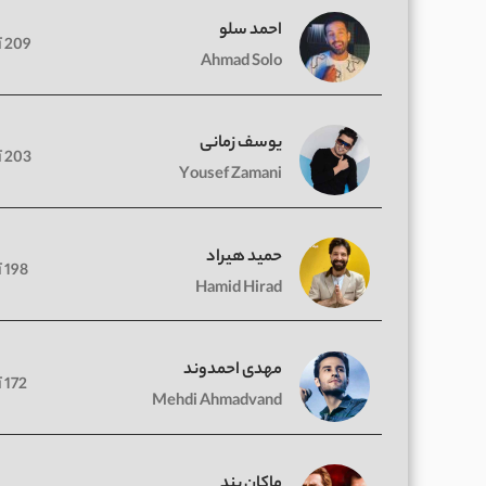
احمد سلو
209 آهنگ
Ahmad Solo
یوسف زمانی
203 آهنگ
Yousef Zamani
حمید هیراد
198 آهنگ
Hamid Hirad
مهدی احمدوند
172 آهنگ
Mehdi Ahmadvand
ماکان بند