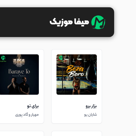
بزار برو
برای تو
شایان یو
مهیار و گاد پوری