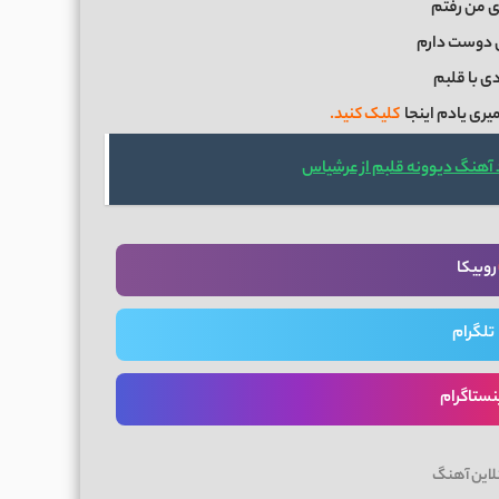
ی من رفتم
 دوست دارم
دی با قلبم
یری یادم اینجا
کلیک کنید.
 آهنگ دیوونه قلبم از عرشیاس
روبیکا
تلگرام
نستاگرام
لاین آهنگ