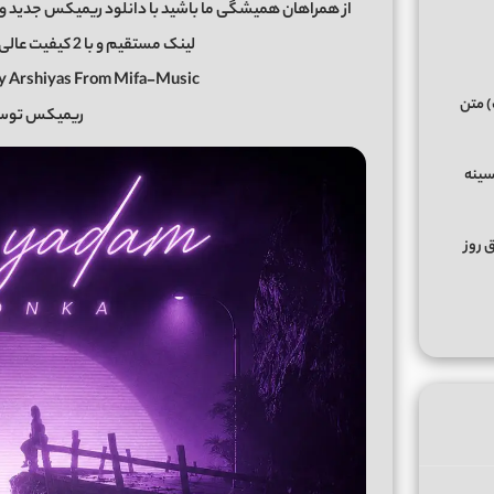
از همراهان همیشگی ما باشید با دانلود ریمیکس جدید و 
لینک مستقیم و با 2 کیفیت عالی و خوب در رسانه معتبر میفا موزیک
By Arshiyas From Mifa-Music
) متن
ریمیکس توس
سینه
ق روز