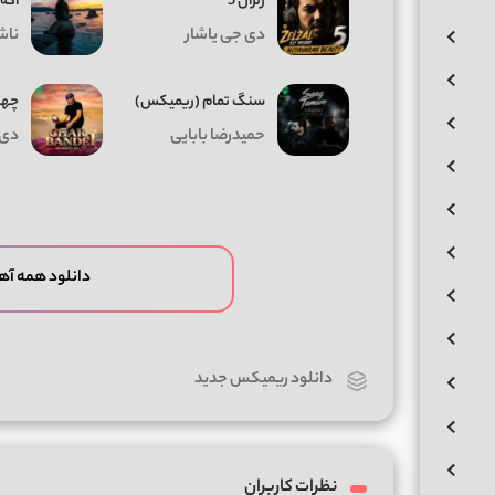
زلزال 5
اگه
دی جی یاشار
ناش
سنگ تمام (ریمیکس)
چهار
حمیدرضا بابایی
دی 
دانلود همه آ
دانلود ریمیکس جدید
نظرات کاربران