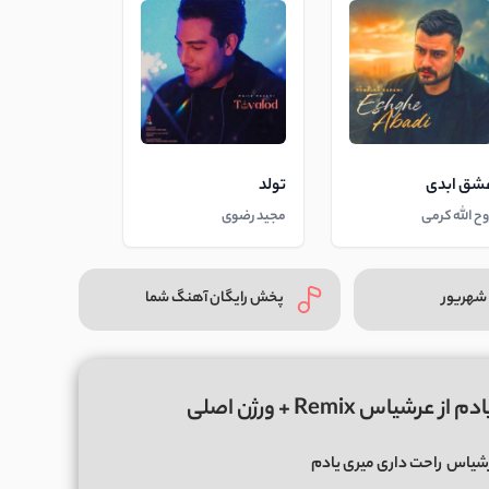
شق ابدی
تولد
وح الله کرمی
مجید رضوی
شهریور
پخش رایگان آهنگ شما
س Remix + ورژن اصلی
شیاس
راحت داری میری یادم