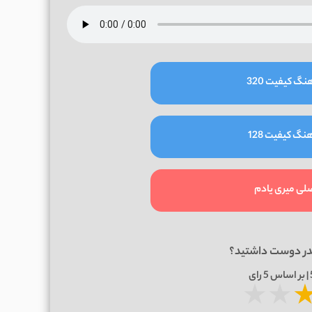
نگ کیفیت 320
نگ کیفیت 128
صلی میری یادم
در دوست داشتید؟
5
رای
★
★