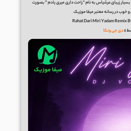
بسیار زیبای عرشیاس به نام “راحت داری میری یادم ” بصورت
Rahat Dari Miri Yadam Remix 
ط »
دی جی ونکا