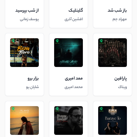
باز شب شد
گلینلیک
از شب بپرسید
مهراد جم
افشین آذری
یوسف زمانی
پارافین
ممد امیری
بزار برو
ویناک
محمد امیری
شایان یو