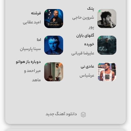
پتک
فرشته
شروین حاجی
امید عقابی
پور
گلهای باران
ادا
خورده
سینا پارسیان
علیرضا قربانی
دوباره باز هواتو
عادی نی
میر احمد و
عرشیاس
ماهد
دانلود آهنگ جدید