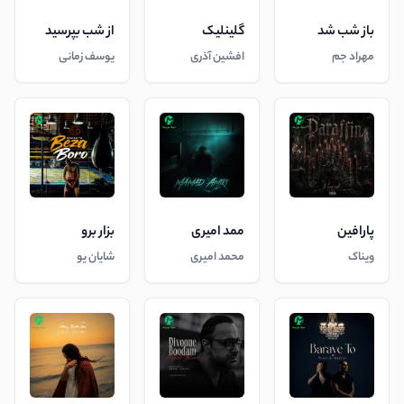
باز شب شد
گلینلیک
از شب بپرسید
مهراد جم
افشین آذری
یوسف زمانی
پارافین
ممد امیری
بزار برو
ویناک
محمد امیری
شایان یو