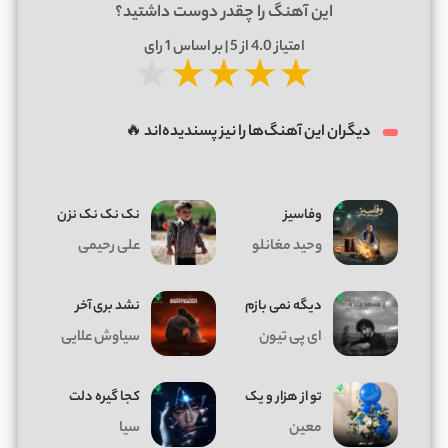
این آهنگ را چقدر دوست داشتید؟
امتیاز
4.0
از 5 | بر اساس
1
رای
★
★
★
★
★
دیگران این آهنگ‌ها را نیز پسندیده‌اند 🔥
وفاسیز
نک نک نک نزن
وحید مغانلو
علی رحیمی
دیگه نمی بازم
نشد بری آخر
ای پی تیون
سیاوش علایی
تو از هزار و یک
کجا گیره دلت
معین
سیا