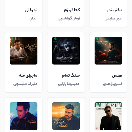
دختر بندر
کجا گریزم
تو رفتی
امیر عظیمی
آرمان گرشاسبی
الجان
قفس
سنگ تمام
ماجرای منه
کسری زاهدی
حمیدرضا بابایی
علیرضا طلیسچی