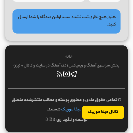
هنوز هیچ نظری ثبت نشده‌است، اولین دیدگاه را شما ارسال
کنید.
خانه
پخش سراسری آهنگ و ریمیکس (تک آهنگ در سایت و کانال + تیزر)
© تمامی حقوق مادی و معنوی پوسته و مطالب منتشرشده متعلق
به
میفا موزیک
هستند.
کانال میفا موزیک
توسعه و نگهداری:
8-Bit