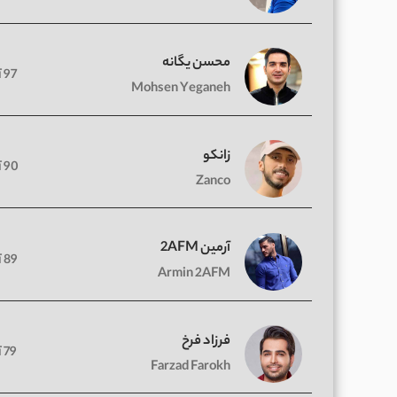
محسن یگانه
97 آهنگ
Mohsen Yeganeh
زانکو
90 آهنگ
Zanco
آرمین 2AFM
89 آهنگ
Armin 2AFM
فرزاد فرخ
79 آهنگ
Farzad Farokh