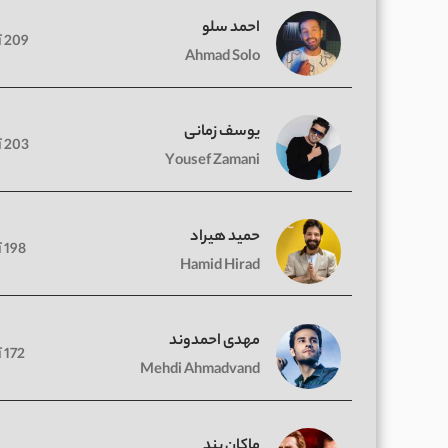
احمد سلو
209 آهنگ
Ahmad Solo
یوسف زمانی
203 آهنگ
Yousef Zamani
حمید هیراد
198 آهنگ
Hamid Hirad
مهدی احمدوند
172 آهنگ
Mehdi Ahmadvand
ماکان بند