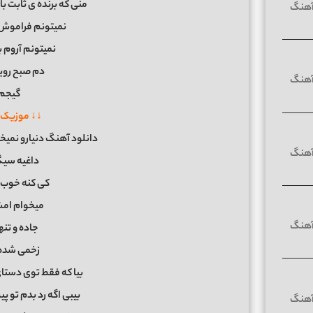
منی که برنده ی ثابت با
نمیتونم فراموش 
نمیتونم آروم 
دم صبح روی
گیجم
↓↓ موزیک 
دانلود آهنگ دنیارو نمیخوا
داغیه سیگ
کی کنه خوب 
میخوام امش
جاده و تن
زخمی شده 
بیا که فقط توی دستا
بیبی اگه رد بدم تو پ