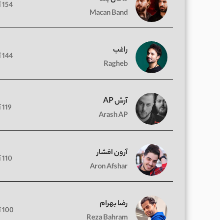
154 آهنگ
Macan Band
راغب
144 آهنگ
Ragheb
آرش AP
119 آهنگ
Arash AP
آرون افشار
110 آهنگ
Aron Afshar
رضا بهرام
100 آهنگ
Reza Bahram