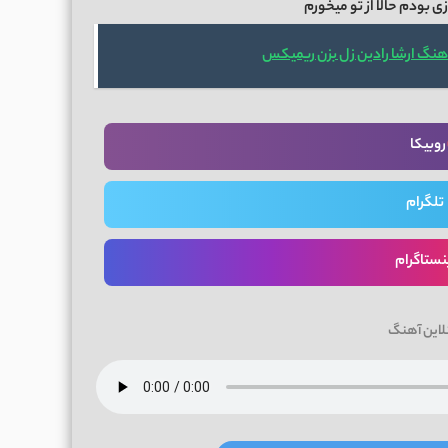
زی بودم حالا از تو میخورم
اهنگ ارشا رادین زل بزن ریمیکس
روبیکا
تلگرام
نستاگرام
لاین آهنگ