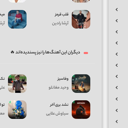
قلب قرمز
میخ
آرشا رادین
آرش
دیگران این آهنگ‌ها را نیز پسندیده‌اند 🔥
وفاسیز
نک 
وحید مغانلو
علی
نشد بری آخر
تو ا
سیاوش علایی
معی