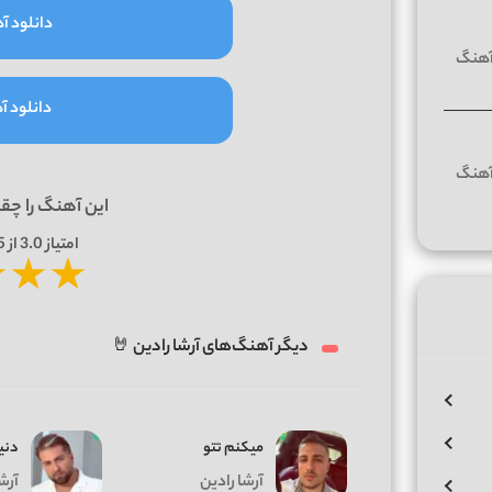
دانلود آه
دانلود آه
این آهنگ را چق
امتیاز
3.0
از 5 | بر اساس
★
★
★
دیگر آهنگ‌های آرشا رادین 🤘
میکنم تتو
دنیا
آرشا رادین
آرش