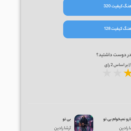
نگ کیفیت 320
نگ کیفیت 128
در دوست داشتید؟
2
رای
★
★
رو نمیخوام بی تو
بی تو
ا رادین
آرشا رادین