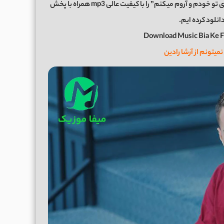
اکنون برای شما عزیزان موزیک زیبای “بیا که فقط توی دستای تو خودم و آروم میکنم” را با کیفیت عالی mp3 همراه با پخش
دانلود کرده ایم.
Download Music Bia Ke F
نمیتونم از آرشا رادین