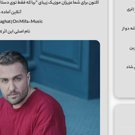
(لری
آنلاین آماده 
aghat | On Mifa-Music
ه دو از
نام اصلی این اثر »
رین
گهای شاد