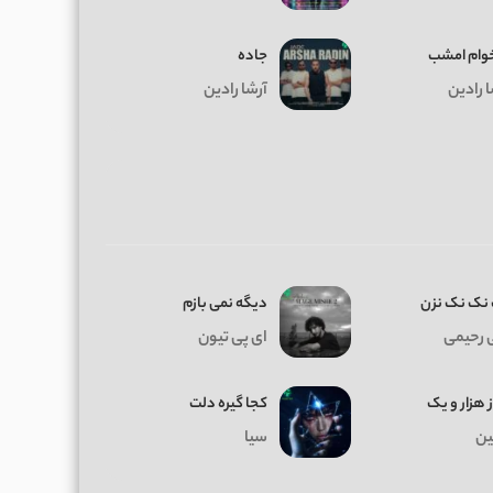
وام امشب
جاده
ا رادین
آرشا رادین
نک نک نزن
دیگه نمی بازم
 رحیمی
ای پی تیون
ز هزار و یک
کجا گیره دلت
ن
سیا