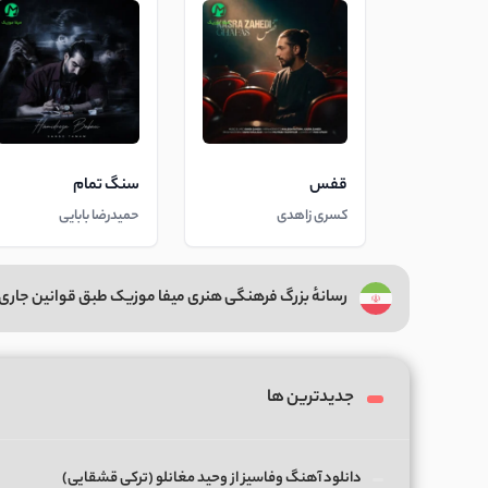
قفس
سنگ تمام
کسری زاهدی
حمیدرضا بابایی
رسانهٔ بزرگ فرهنگی هنری میفا موزیک طبق قوانین جاری 
جدیدترین ها
دانلود آهنگ وفاسیز از وحید مغانلو (ترکی قشقایی)