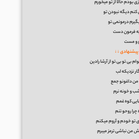
زی بودم حالا از تو میخورم
کنم دیگه نبودن تو
بگیرم درمونمی تو
ه فرمون دست
 و مست
پیشنهادی ↓↓
م بی تو بی تو از آرشا رادین
ار نزدیکه لب
من داغونو جمع
ب و خونه نرم
هایی کوه غمم
چرا روحو تنم
ی تو خودم و آروم میکنم
یش من نباشی ترمز میبرم