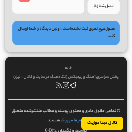
هنوز هیچ نظری ثبت نشده‌است، اولین دیدگاه را شما ارسال
کنید.
خانه
پخش سراسری آهنگ و ریمیکس (تک آهنگ در سایت و کانال + تیزر)
© تمامی حقوق مادی و معنوی پوسته و مطالب منتشرشده متعلق
به
میفا موزیک
هستند.
کانال میفا موزیک
توسعه و نگهداری:
8-Bit