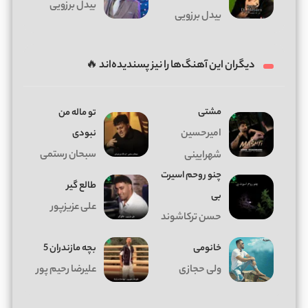
بیدل برزویی
بیدل برزویی
دیگران این آهنگ‌ها را نیز پسندیده‌اند 🔥
مشتی
تو ماله من
امیرحسین
نبودی
سبحان رستمی
شهرایینی
چنو روحم اسیرت
طالع گیر
بی
علی عزیزپور
حسن ترکاشوند
خانومی
بچه مازندران 5
ولی حجازی
علیرضا رحیم پور