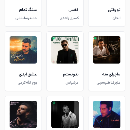
تو رفتی
قفس
سنگ تمام
الجان
کسری زاهدی
حمیدرضا بابایی
ماجرای منه
ندونستم
عشق ابدی
علیرضا طلیسچی
عرشیاس
روح الله کرمی