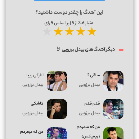
این آهنگ را چقدر دوست داشتید؟
امتیاز
3.6
از 5 | بر اساس
5
رای
★
★
★
★
★
دیگر آهنگ‌های بیدل برزویی 🤘
ساقی 2
انارکی زیبا
بیدل برزویی
بیدل برزویی
قدم قدم
کاشکی
بیدل برزویی
بیدل برزویی
من که میمردم
من که میمردم
(ریمیکس)