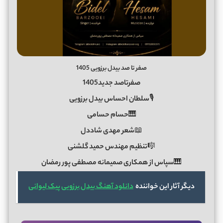
صفر تا صد بیدل برزویی 1405
صفرتاصد جدید1405
🎙سلطان احساس بیدل برزویی
🎹حسام حسامی
📖شعر مهدی شاددل
🎼تنظیم مهندس حمید گلشنی
🎹سپاس از همکاری صمیمانه مصطفی پور رمضان
دیگر آثار این خواننده
دانلود آهنگ بیدل برزویی پیک لیوانی