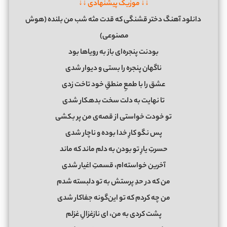
↓↓ موزیک پیشنهادی ↓↓
دانلود آهنگ دختر قشنگی که قدت مثه شب من بلنده (هوش
مصنوعی)
بودنت پنجره‌ای باز به رویاها بود
ناگهان پنجره را بستی و دیوار شدی
عشق را با طمعِ منطقِ خود تاخت زدی
تا نهایت به دلت سخت بدهکار شدی
تو خودت خواستی از قصه‌ی من پر بکشی
پس نگو کارِ خدا بوده و ناچار شدی
حسرتِ یارِ تو بودن به دلم ماند که ماند
آخرین خواسته‌ام، قسمتِ اغیار شدی
من که در حدِ پرستش به تو دلبسته شدم
من چه کردم که تو این‌گونه جفاکار شدی
پشت کردی به من، ای نازغزالِ غزلم