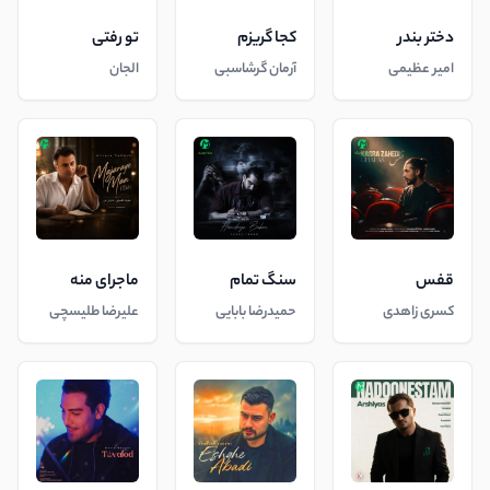
دختر بندر
کجا گریزم
تو رفتی
امیر عظیمی
آرمان گرشاسبی
الجان
قفس
سنگ تمام
ماجرای منه
کسری زاهدی
حمیدرضا بابایی
علیرضا طلیسچی