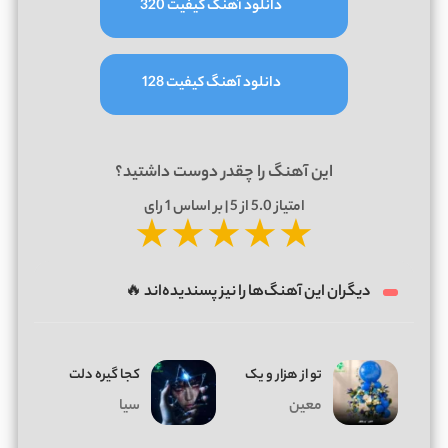
دانلود آهنگ کیفیت 320
دانلود آهنگ کیفیت 128
این آهنگ را چقدر دوست داشتید؟
امتیاز
5.0
از 5 | بر اساس
1
رای
★
★
★
★
★
دیگران این آهنگ‌ها را نیز پسندیده‌اند 🔥
تو از هزار و یک
کجا گیره دلت
معین
سیا