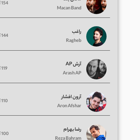
154 آهنگ
Macan Band
راغب
144 آهنگ
Ragheb
آرش AP
119 آهنگ
Arash AP
آرون افشار
110 آهنگ
Aron Afshar
رضا بهرام
100 آهنگ
Reza Bahram