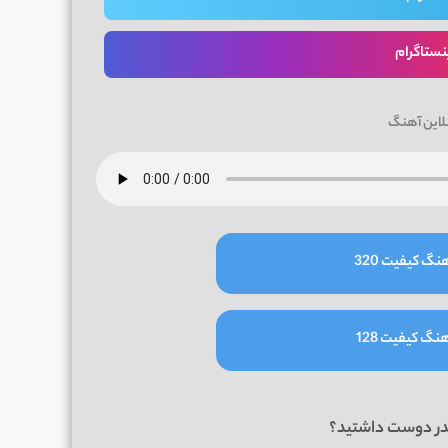
نستاگرام
لاین آهنگ
نگ کیفیت 320
نگ کیفیت 128
در دوست داشتید؟