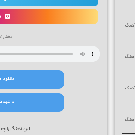
ای
پخش آن
دانلود آه
دانلود آه
این آهنگ را چق