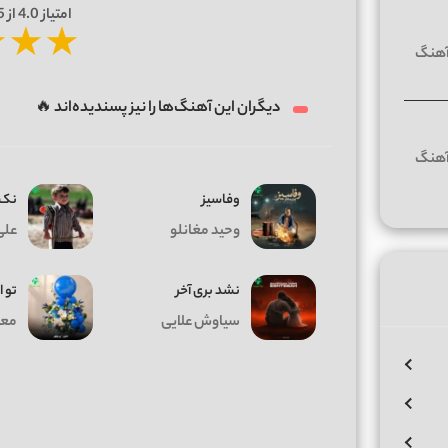
امتیاز
4.0
از 5 | بر اساس
★
★
★
دیگران این آهنگ‌ها را نیز پسندیده‌اند 🔥
وفاسیز
نک 
وحید مغانلو
علی
نشد بری آخر
تو ا
سیاوش علایی
معی