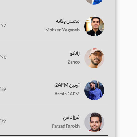
محسن یگانه
97 آهنگ
Mohsen Yeganeh
زانکو
90 آهنگ
Zanco
آرمین 2AFM
89 آهنگ
Armin 2AFM
فرزاد فرخ
79 آهنگ
Farzad Farokh