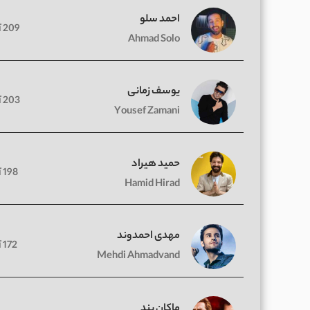
احمد سلو
209 آهنگ
Ahmad Solo
یوسف زمانی
203 آهنگ
Yousef Zamani
حمید هیراد
198 آهنگ
Hamid Hirad
مهدی احمدوند
172 آهنگ
Mehdi Ahmadvand
ماکان بند