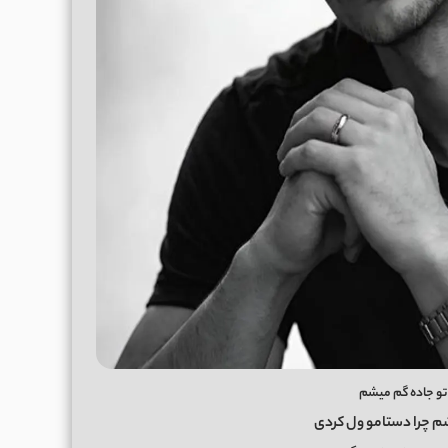
 تو جاده گم میشم
شم چرا دستامو ول کردی