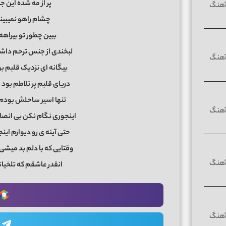
پر از مه شده این ج
چشام راهو نمیبین
ببین چطور تو بیراهه 
لبخندی از جنس ترحم داشت
بیگانه ای نزدیک قلبم ب
دریای قلبم پر تلاطم بود
تنها اسیر ساحلش بودم 
اینجوری نگام نکن بی انص
حتی آینه ی رو دیوارم ا
وقتایی که با دلم بد میش
انقدر عاشقم که تلخیات