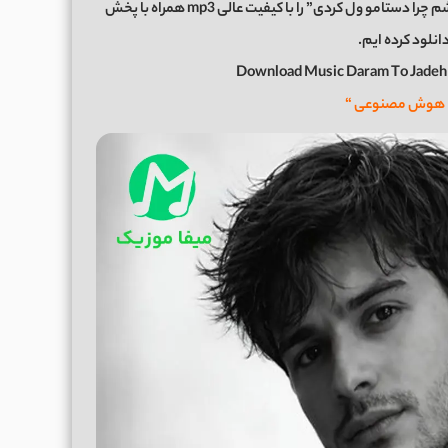
اکنون برای شما عزیزان موزیک زیبای “دارم تو جاده گم میشم چرا دستامو ول کردی” را با کیفیت عالی mp3 همراه با پخش
دانلود کرده ایم.
Download Music Daram To Jadeh
ا هوش مصنوعی “