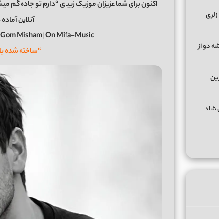
(لری
آنلاین آماده 
 Gom Misham | On Mifa-Music
ه دو از
“ساخته شده ب
رین
گهای شاد