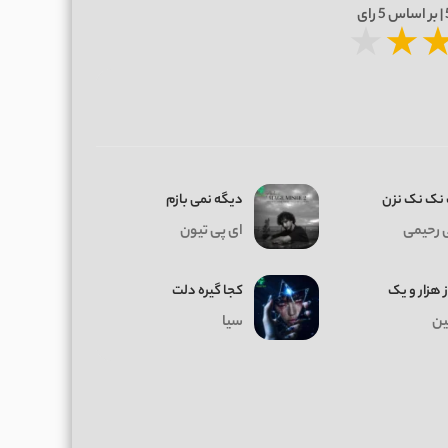
5
رای
★
★
نک نک نزن
دیگه نمی بازم
 رحیمی
ای پی تیون
ز هزار و یک
کجا گیره دلت
ن
سیا