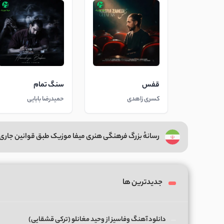
قفس
سنگ تمام
کسری زاهدی
حمیدرضا بابایی
رسانهٔ بزرگ فرهنگی هنری میفا موزیک طبق قوانین جاری 
جدیدترین ها
دانلود آهنگ وفاسیز از وحید مغانلو (ترکی قشقایی)