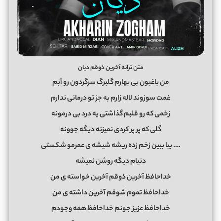
متن ترانه آخرین ذوقم دیان
من باغبون بی بهارم گلبرگ سرگردون رو آبم
غمت سوزوند لاله زارم به جز تو درمانی ندارم
زخمی که رو قلبم گذاشتی یه درد بی درمونه
گلی که پر پر کردی نمیزنه دیگه جوونه
…. بیا ببین زخم زده ریشه شیشه ی عمرمو شکستی
دنیام دیگه روشن نمیشه
خداحافظ آخرین ذوقم آخرین خواسته ی من
خداحافظ تموم شوقم آخرین داشته ی من
خداحافظ عزیز جونم خداحافظ همه وجودم