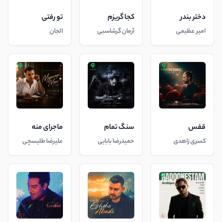
دختر بندر
کجا گریزم
تو رفتی
امیر عظیمی
آرمان گرشاسبی
الجان
قفس
سنگ تمام
ماجرای منه
کسری زاهدی
حمیدرضا بابایی
علیرضا طلیسچی