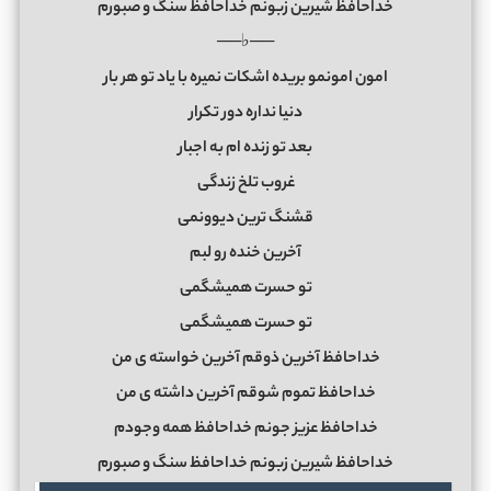
خداحافظ شیرین زبونم خداحافظ سنگ و صبورم
──♭──
امون امونمو بریده اشکات نمیره با یاد تو هر بار
دنیا نداره دور تکرار
بعد تو زنده ام به اجبار
غروب تلخ زندگی
قشنگ ترین دیوونمی
آخرین خنده رو لبم
تو حسرت همیشگمی
تو حسرت همیشگمی
خداحافظ آخرین ذوقم آخرین خواسته ی من
خداحافظ تموم شوقم آخرین داشته ی من
خداحافظ عزیز جونم خداحافظ همه وجودم
خداحافظ شیرین زبونم خداحافظ سنگ و صبورم