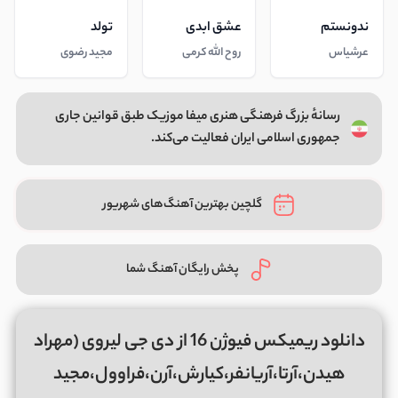
ندونستم
عشق ابدی
تولد
عرشیاس
روح الله کرمی
مجید رضوی
رسانهٔ بزرگ فرهنگی هنری میفا موزیک طبق قوانین جاری
جمهوری اسلامی ایران فعالیت می‌کند.
گلچین بهترین آهنگ‌های شهریور
پخش رایگان آهنگ شما
دانلود ریمیکس فیوژن 16 از دی جی لیروی (مهراد
هیدن،آرتا،آریانفر،کیارش،آرن،فراوول،مجید