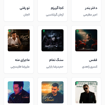
دختر بندر
کجا گریزم
تو رفتی
امیر عظیمی
آرمان گرشاسبی
الجان
قفس
سنگ تمام
ماجرای منه
کسری زاهدی
حمیدرضا بابایی
علیرضا طلیسچی