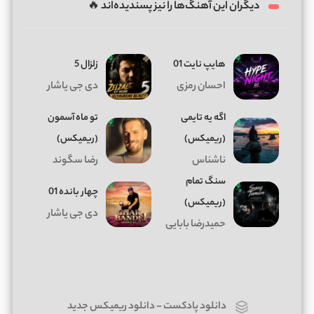
دیگران این آهنگ‌ها را نیز پسندیده‌اند 🔥
هایپ نایت 01
زلزال 5
احسان رمزی
دی جی یاشار
اگه یه تایمی
تو ماه آسمون
(ریمیکس)
(ریمیکس)
ناشناس
رضا سگوند
سنگ تمام
چهار بانده 01
(ریمیکس)
دی جی یاشار
حمیدرضا بابایی
دانلود پادکست
-
دانلود ریمیکس جدید