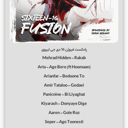
پادکست فیوژن 16 دی جی لیروی
Mehrad Hidden – Rakab
Arta – Age Bere (ft Hoomaan)
Arianfar – Bedoone To
Amir Tataloo – Gedaei
Panicnine – Bi Liyaghat
Kiyarash – Donyaye Dige
Aaren – Gole Roz
Seper – Age Toonesti