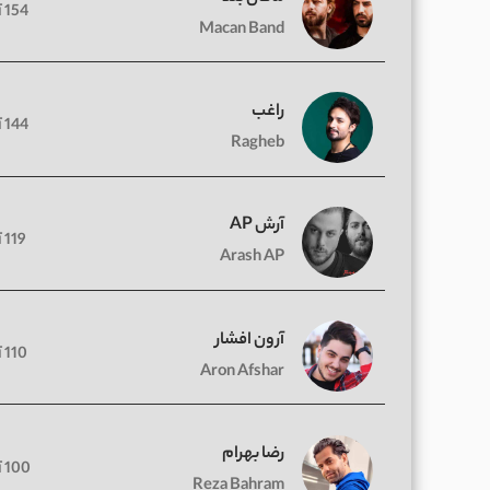
154 آهنگ
Macan Band
راغب
144 آهنگ
Ragheb
آرش AP
119 آهنگ
Arash AP
آرون افشار
110 آهنگ
Aron Afshar
رضا بهرام
100 آهنگ
Reza Bahram