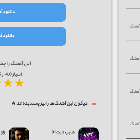
دانلود آه
دانلود آه
این آهنگ را چق
امتیاز
4.0
از 5 | بر اساس
★
★
★
دیگران این آهنگ‌ها را نیز پسندیده‌اند 🔥
هایپ نایت 01
زلزال