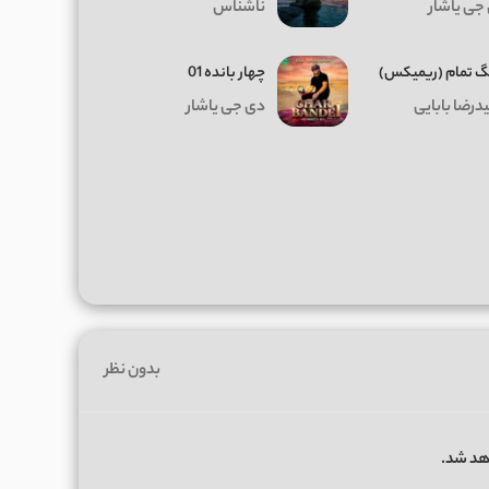
جی یاشار
ناشناس
 تمام (ریمیکس)
چهار بانده 01
درضا بابایی
دی جی یاشار
بدون نظر
هد شد.