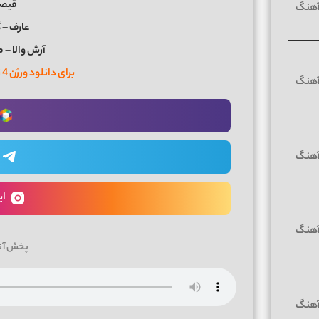
قیصر
عارف – 
آرش والا – م
برای دانلود ورژن 4 زلزال
ای
پخش آن