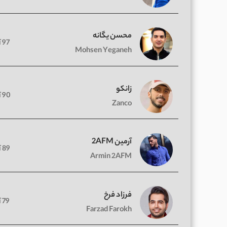
محسن یگانه
97 آهنگ
Mohsen Yeganeh
زانکو
90 آهنگ
Zanco
آرمین 2AFM
89 آهنگ
Armin 2AFM
فرزاد فرخ
79 آهنگ
Farzad Farokh