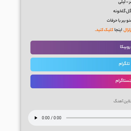
 – لیلی
گل گلخونه
نو ببر با حرفات
اینجا
کلیک کنید.
روبیکا
تلگرام
نستاگرام
لاین آهنگ