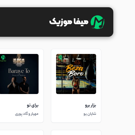
بزار برو
برای تو
شایان یو
مهیار و گاد پوری