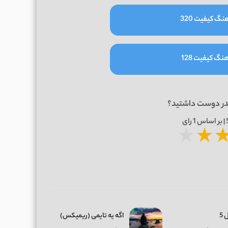
نگ کیفیت 320
نگ کیفیت 128
در دوست داشتید؟
1
رای
★
★
 5
اگه یه تایمی (ریمیکس)