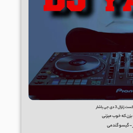
3 دی جی یاشار
بزن که خوب میزنی
ر – گیسو گندمی