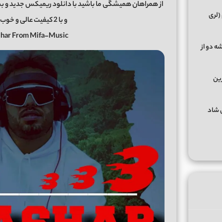
(لری
و با 2 کیفیت عالی و خوب در رسانه معتبر میفا موزیک
ashar From Mifa-Music
ه دو از
رین
گهای شاد