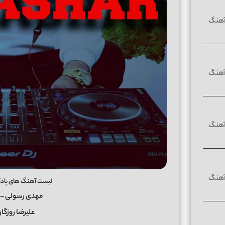
لیست آهنگ های پادکست زلزال 
مهدی رسولی – 
علیرضا روزگا