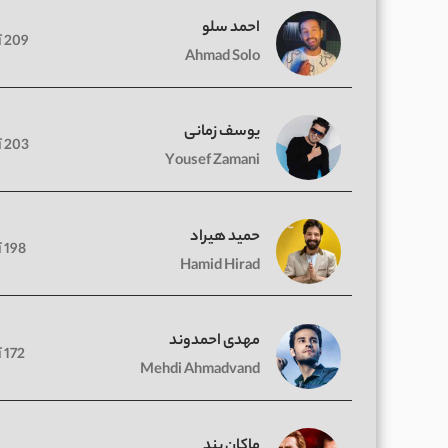
احمد سلو
209 آهنگ
Ahmad Solo
یوسف زمانی
203 آهنگ
Yousef Zamani
حمید هیراد
198 آهنگ
Hamid Hirad
مهدی احمدوند
172 آهنگ
Mehdi Ahmadvand
ماکان بند