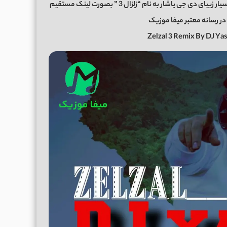
از همراهان همیشگی ما باشید با دانلود ریمیکس جدید و بسیار زیبای دی جی یاشار به نام “زلزال 3 ” بصورت لینک مستقیم
Zelzal 3 Remix By DJ Y