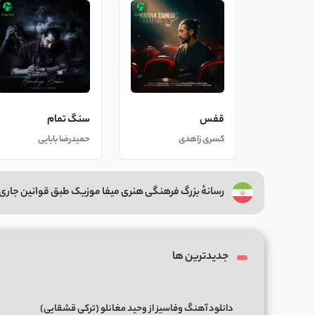
قفس
سنگ تمام
کسری زاهدی
حمیدرضا بابایی
رسانهٔ بزرگ فرهنگی هنری میفا موزیک طبق قوانین جاری 
جدیدترین ها
دانلود آهنگ وفاسیز از وحید مغانلو (ترکی قشقایی)