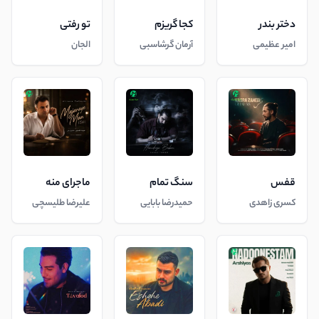
دختر بندر
کجا گریزم
تو رفتی
امیر عظیمی
آرمان گرشاسبی
الجان
قفس
سنگ تمام
ماجرای منه
کسری زاهدی
حمیدرضا بابایی
علیرضا طلیسچی