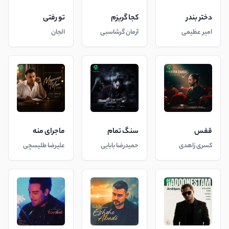
دختر بندر
کجا گریزم
تو رفتی
امیر عظیمی
آرمان گرشاسبی
الجان
قفس
سنگ تمام
ماجرای منه
کسری زاهدی
حمیدرضا بابایی
علیرضا طلیسچی