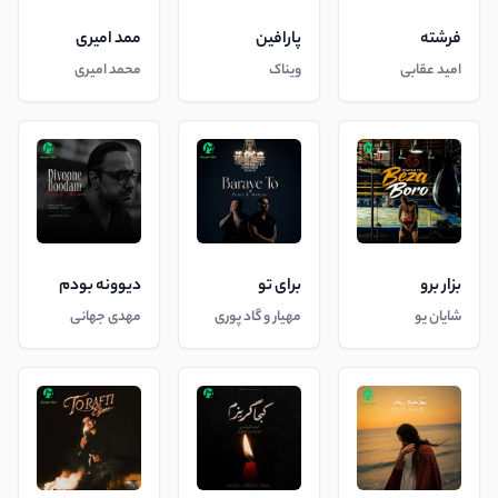
فرشته
پارافین
ممد امیری
امید عقابی
ویناک
محمد امیری
بزار برو
برای تو
دیوونه بودم
شایان یو
مهیار و گاد پوری
مهدی جهانی