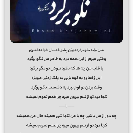
متن ترانه نگو برگرد (ورژن پیانو) احسان خواجه امیری
وﻗﺘﻰ ﻣﻴﺮم از اﻳﻦ ﻫﻤﻪ درد ﺑﻪ ﺧﺎﻃﺮ ﻣﻦ ﻧﮕﻮ ﺑﺮﮔﺮد
ﺑﺎ ﻗﻠﺐ ﻣﻦ ﭼﻪ ﻫﺎ ﻛﻪ ﻧﻜﺮد ﻧﺒﻮدن ﺗﻮ ﻧﮕﻮ ﺑﺮﮔﺮد
اﻳﻦ زﺧﻤﺎ رو ﺑﻪ ﻛﻮه ﺑﺰﻧﻰ ﺑﻪ ﭘﻠﮏ زدﻧﻰ ﻣﻴﺮﻳﺰه
وﻗﺖ ﺑﺮدن ﺗﻮ اوج ﻧﺒﺮد ﺑﻪ دﺷﻤﻨﺘﻢ ﻧﮕﻮ ﺑﺮﮔﺮد
ﻛﺠﺎ درد ﺗﻮ از ﺗﻨﻢ ﺑﻴﺮون ﻣﻴﺮه ﭼﺮا ﻏﻤﻢ ﺗﻤﻮم ﻧﻤﻴﺸﻪ
──♭──
ﭼﻪ دور از ﻣﻦ ﺑﺎﺷﻰ ﭼﻪ ﺑﺎ ﻣﻦ ﺗﻨﻬﺎ ﺷﻰ ﻫﻤﻴﻨﻪ ﺣﺎل ﻣﻦ ﻫﻤﻴﺸﻪ
ﻛﺠﺎ درد ﺗﻮ از ﺗﻨﻢ ﺑﻴﺮون ﻣﻴﺮه ﭼﺮا ﻏﻤﻢ ﺗﻤﻮم ﻧﻤﻴﺸﻪ