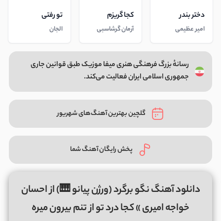
دختر بندر
کجا گریزم
تو رفتی
امیر عظیمی
آرمان گرشاسبی
الجان
رسانهٔ بزرگ فرهنگی هنری میفا موزیک طبق قوانین جاری
جمهوری اسلامی ایران فعالیت می‌کند.
گلچین بهترین آهنگ‌های شهریور
پخش رایگان آهنگ شما
دانلود آهنگ نگو برگرد (ورژن پیانو 🎹) از احسان
خواجه امیری » ﻛﺠﺎ درد ﺗﻮ از ﺗﻨﻢ ﺑﻴﺮون ﻣﻴﺮه