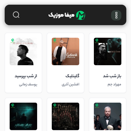
باز شب شد
گلینلیک
از شب بپرسید
مهراد جم
افشین آذری
یوسف زمانی