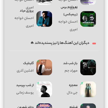
احسان خواجه
احسان خواجه
به دادم برس
امیری
امیری
یروزی میاد
(ریمیکس)
احسان خواجه
احسان خواجه
امیری
امیری
دیگران این آهنگ‌ها را نیز پسندیده‌اند 🔥
باز شب شد
گلینلیک
مهراد جم
افشین آذری
معجزه
از شب بپرسید
جی دال
یوسف زمانی
فرشته
دختر شمرون