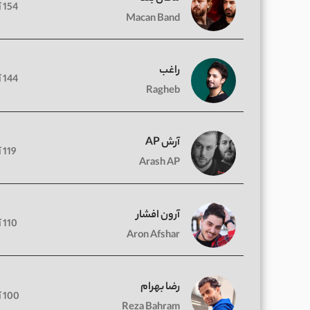
154 آهنگ
Macan Band
راغب
144 آهنگ
Ragheb
آرش AP
119 آهنگ
Arash AP
آرون افشار
110 آهنگ
Aron Afshar
رضا بهرام
100 آهنگ
Reza Bahram