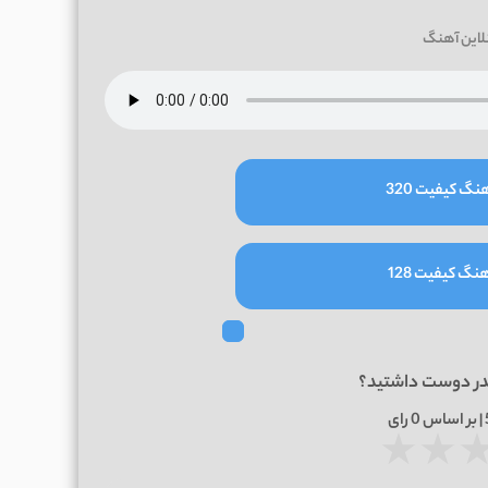
لاین آهنگ
نگ کیفیت 320
نگ کیفیت 128
در دوست داشتید؟
0
رای
★
★