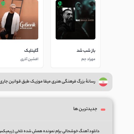
باز شب شد
گلینلیک
مهراد جم
افشین آذری
رسانهٔ بزرگ فرهنگی هنری میفا موزیک طبق قوانین جاری 
جدیدترین ها
دانلود آهنگ خوشحالی برام نمونده همش شده تلخی (ریمیک