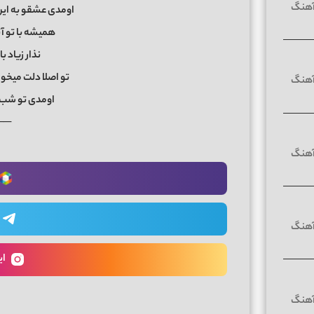
اومدی عشقو به این
همیشه با تو آ
نذار زیاد 
تو اصلا دلت میخ
اومدی تو شب 
──
ای