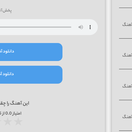
پخش آن
دانلود آه
دانلود آه
این آهنگ را چق
امتیاز
0.0
از 5 | بر اساس
★
★
★