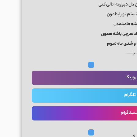
 دل دیوونه حالی کنی
نستم تو رابطمون
باشه فاصلمون
واد هرچی باشه همون
و شدی ماه تموم
──♭
روبیکا
تلگرام
نستاگرام
>