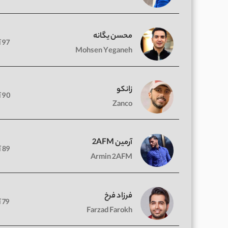
محسن یگانه
97 آهنگ
Mohsen Yeganeh
زانکو
90 آهنگ
Zanco
آرمین 2AFM
89 آهنگ
Armin 2AFM
فرزاد فرخ
79 آهنگ
Farzad Farokh