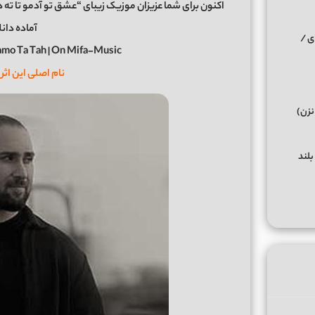
آماده دانل
ی /
mo Ta Tah | On Mifa-Music
نام اصلی این اثر 
نزن)
بلند