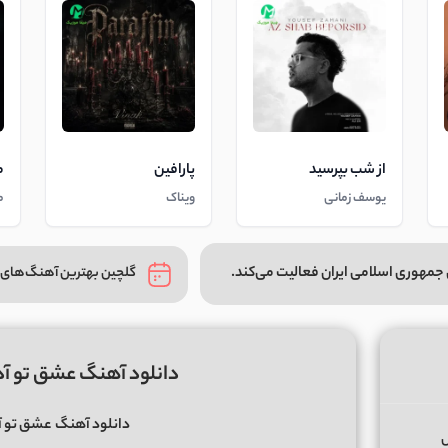
از شب بپرسید
پارافین
م
یوسف زمانی
ویناک
م
جمهوری اسلامی ایران فعالیت می‌کند.
گلچین بهترین آهنگ‌های 
دانلود آهنگ عشق تو آد
دانلود آهنگ
عشق تو آد
س