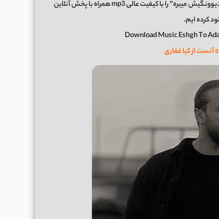
اکنون برای شما عزیزان موزیک زیبای “عشق تو آدمو تا ته دیوونگیش میبره” را با کیفیت عالی mp3 همراه با پخش آنلاین
ود کرده ایم.
Download Music Eshgh To Ada
» آنست از کیا غفاری