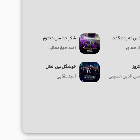
کس که بدم گفت
شکر خدا سی دخترم
از همای
امید چهارمحالی
روز
خوشگل بین الملل
 الدین حسینی
امید عقابی