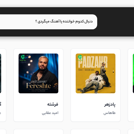
پادزهر
فرشته
گ
طاهاس
امید عقابی
ع