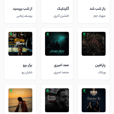
باز شب شد
گلینلیک
از شب بپرسید
مهراد جم
افشین آذری
یوسف زمانی
پارافین
ممد امیری
بزار برو
ویناک
محمد امیری
شایان یو