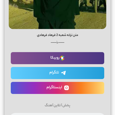
متن ترانه شعبه 2 فرهاد فرهادی
──♭──
روبیکا
تلگرام
اینستاگرام
پخش آنلاین آهنگ