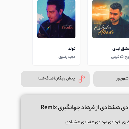
شق ابدی
تولد
وح الله کرمی
مجید رضوی
شهریور
پخش رایگان آهنگ شما
هشتادی از فرهاد جهانگیری Remix
یری
خردادی مردادی هفتادی هشتادی