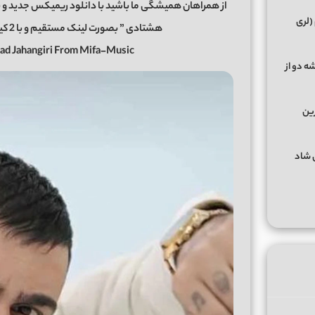
از همراهان همیشگی ما باشید با دانلود ریمیکس جدید و ب
(لری
هشتادی ” بصورت لینک مستقیم و با 2 کیفیت عالی و خوب در رسانه معتبر میفا موزیک
ad Jahangiri From Mifa-Music
ه دو از
رین
گهای شاد