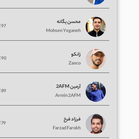
محسن یگانه
97 آهنگ
Mohsen Yeganeh
زانکو
90 آهنگ
Zanco
آرمین 2AFM
89 آهنگ
Armin 2AFM
فرزاد فرخ
79 آهنگ
Farzad Farokh