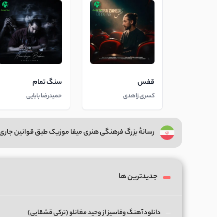
قفس
سنگ تمام
کسری زاهدی
حمیدرضا بابایی
رسانهٔ بزرگ فرهنگی هنری میفا موزیک طبق قوانین جاری 
جدیدترین ها
دانلود آهنگ وفاسیز از وحید مغانلو (ترکی قشقایی)