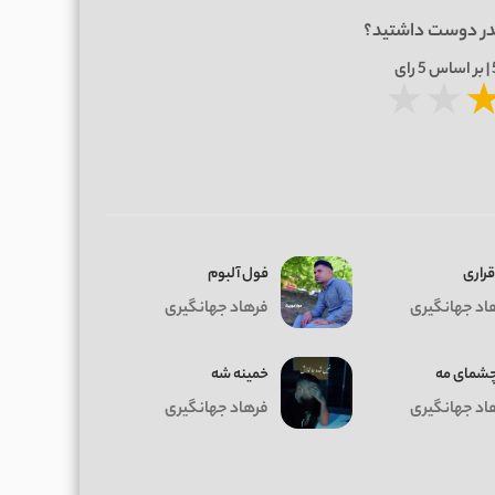
در دوست داشتید؟
5
رای
★
★
قراری
فول آلبوم
اد جهانگیری
فرهاد جهانگیری
چشمای‌ مه
خمینه شه
اد جهانگیری
فرهاد جهانگیری