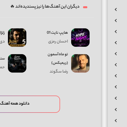
دیگران این آهنگ‌ها را نیز پسندیده‌اند 🔥
هایپ نایت 01
زلزال
احسان رمزی
دی 
تو ماه آسمون
سنگ
(ریمیکس)
حمی
رضا سگوند
دانلود همه آهنگ 