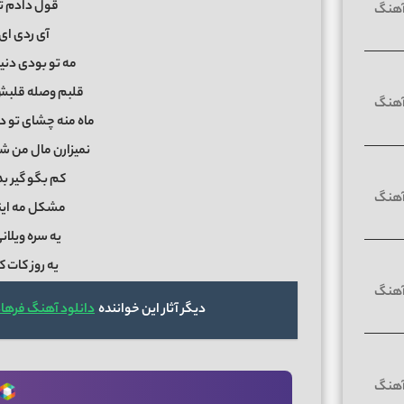
قول دادم ت
آی ردی ای
مه تو بودی دنی
قلبم وصله قلب
ماه منه چشای تو 
نمیزارن مال من 
کم بگو گیر بد
مشکل مه اینه
یه سره ویلان
یه روز کات ک
دیگر آثار این خواننده
دانلود آهنگ فرهاد 