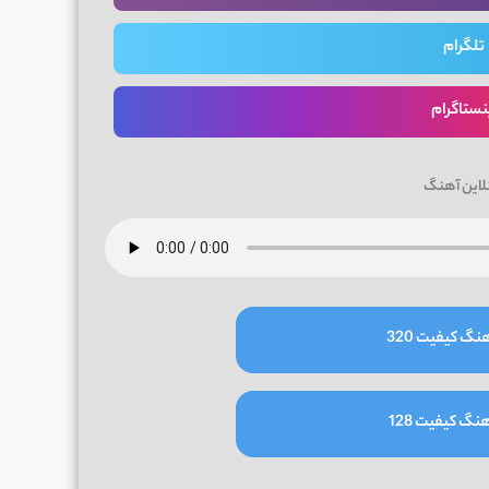
تلگرام
نستاگرام
لاین آهنگ
نگ کیفیت 320
نگ کیفیت 128