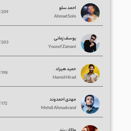
احمد سلو
209 آهنگ
Ahmad Solo
یوسف زمانی
203 آهنگ
Yousef Zamani
حمید هیراد
198 آهنگ
Hamid Hirad
مهدی احمدوند
172 آهنگ
Mehdi Ahmadvand
ماکان بند