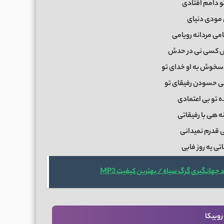
و دامم افتادی
 مودی دنیای
امی مردانه رویامی
ش کسی نی در حدش
دسخوش به او خدای تو
شی حسودن رفیقای تو
ه تو بی اعتمادی
 هی با رفیقاتی
ی قدرم نمیدانی
اتی یه روز فابی
جهانگیری گرگ سیاه / بهترین کیفیت MP3
روبیکا