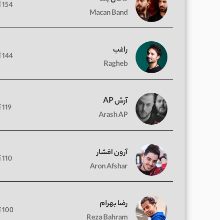
154 آهنگ
Macan Band
راغب
144 آهنگ
Ragheb
آرش AP
119 آهنگ
Arash AP
آرون افشار
110 آهنگ
Aron Afshar
رضا بهرام
100 آهنگ
Reza Bahram