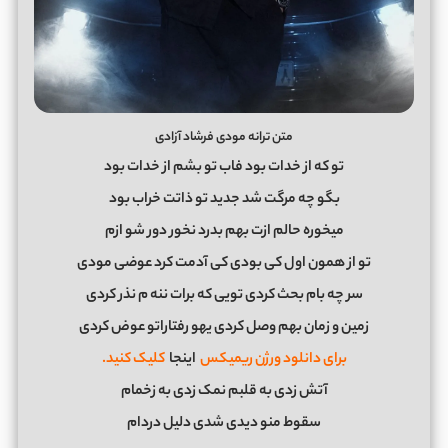
متن ترانه مودی فرشاد آزادی
ﺗﻮ ﻛﻪ از ﺧﺪات ﺑﻮد ﻓﺎب ﺗﻮ ﺑﺸﻢ از ﺧﺪات ﺑﻮد
ﺑﮕﻮ ﭼﻪ ﻣﺮﮔﺖ ﺷﺪ ﺟﺪﻳﺪ ﺗﻮ ذاﺗﺖ ﺧﺮاب ﺑﻮد
ﻣﻴﺨﻮره ﺣﺎﻟﻢ ازت ﺑﻬﻢ ﺑﺪرد ﻧﺨﻮر دور ﺷﻮ ازم
ﺗﻮ از ﻫﻤﻮن اول ﻛﻰ ﺑﻮدی ﻛﻰ آدﻣﺖ ﻛﺮد ﻋﻮﺿﻰ ﻣﻮدی
ﺳﺮ ﭼﻪ ﺑﺎم ﺑﺤﺚ ﻛﺮدی ﺗﻮﻳﻰ ﻛﻪ ﺑﺮات ﻧﻨﻪ م ﻧﺬر ﻛﺮدی
زﻣﻴﻦ و زﻣﺎن ﺑﻬﻢ وﺻﻞ ﻛﺮدی ﻳﻬﻮ رﻓﺘﺎراﺗﻮ ﻋﻮض ﻛﺮدی
برای دانلود ورژن ریمیکس
اینجا
کلیک کنید.
آﺗﺶ زدی ﺑﻪ ﻗﻠﺒﻢ ﻧﻤﮏ زدی ﺑﻪ زﺧﻤﺎم
ﺳﻘﻮط ﻣﻨﻮ دﻳﺪی ﺷﺪی دﻟﻴﻞ دردام