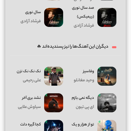
ﺻﺪ ﺳﺎل ﻧﻮری
سال نوری
(ریمیکس)
فرشاد آزادی
فرشاد آزادی
دیگران این آهنگ‌ها را نیز پسندیده‌اند 🔥
وفاسیز
نک نک نک نزن
وحید مغانلو
علی رحیمی
دیگه نمی بازم
نشد بری آخر
ای پی تیون
سیاوش علایی
تو از هزار و یک
کجا گیره دلت