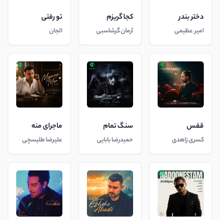
دختر بندر
کجا گریزم
تو رفتی
امیر عظیمی
آرمان گرشاسبی
الجان
قفس
سنگ تمام
ماجرای منه
کسری زاهدی
حمیدرضا بابایی
علیرضا طلیسچی