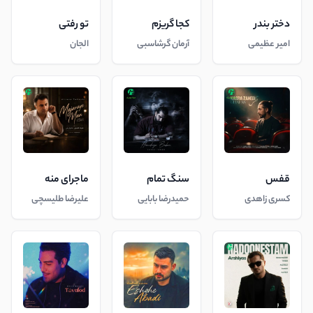
دختر بندر
کجا گریزم
تو رفتی
امیر عظیمی
آرمان گرشاسبی
الجان
قفس
سنگ تمام
ماجرای منه
کسری زاهدی
حمیدرضا بابایی
علیرضا طلیسچی