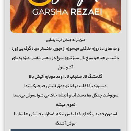
متن ترانه جنگل گرشا رضایی
وجه های ده روزه جنگلی میسوزه از میون خاکستر مرده گرگ بی زوزه
دشت پر هیاهو سرخ بال سبز تیهو سرخ دل نفس نفس میزد رد پای
آهو سرخ
گنجشگ لالا سنجاب لالا اومد دوباره آتیش بالا
میسوزه برگا قلب درختا تو عمق آتیش جیرجیرک تنها
سرنوشت جنگل ها دست آب و آتیشه خاک بی هوا عمرش بی صدا
تموم میشه
آسمون چه بد رنگه ای خدا نفس تنگه اضطراب خشکی ها ساز نا
خوش آهنگه