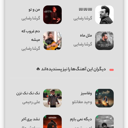
لالا لالا لالا
من و تو
گرشا رضایی
گرشا رضایی
دم غروب که
مثل ماه
میشه
گرشا رضایی
گرشا رضایی
دیگران این آهنگ‌ها را نیز پسندیده‌اند 🔥
وفاسیز
نک نک نک نزن
وحید مغانلو
علی رحیمی
دیگه نمی بازم
نشد بری آخر