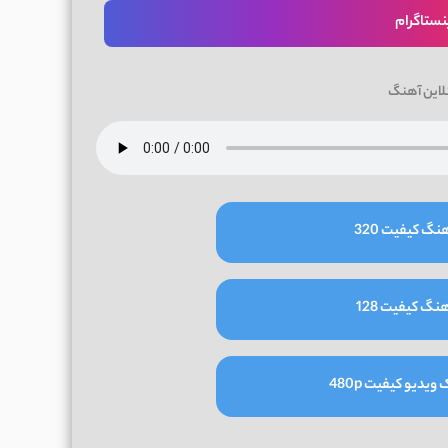
نستاگرام
لاین آهنگ
نگ کیفیت 320
نگ کیفیت 128
یدیو کیفیت 480p