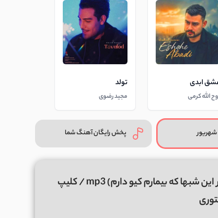
شق ابدی
تولد
وح الله کرمی
مجید رضوی
شهریور
پخش رایگان آهنگ شما
دانلود آهنگ کیو دارم از قاسم فاضلی (در این شبها که بیمارم کیو دارم) mp3 / کلیپ
توری