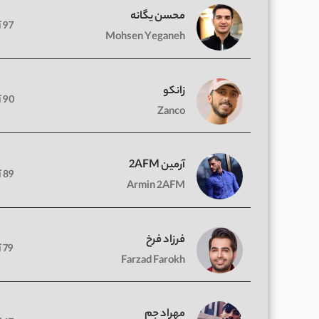
محسن یگانه
97 آهنگ
Mohsen Yeganeh
زانکو
90 آهنگ
Zanco
آرمین 2AFM
89 آهنگ
Armin 2AFM
فرزاد فرخ
79 آهنگ
Farzad Farokh
مهراد جم