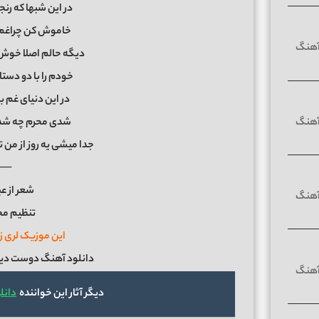
در این شبها که رنج
خاموش کن چراغم ر
دیگه حالم اصلا خوش 
خودم را با دو دستان
در این دنیای غم با
شدی محرم چه شد 
جدا میشی یه روز از من
──
شعر از ع
تنظیم محم
این موزیک لری ز
دانلود آهنگ دوست دیری
دیگر آثار این خواننده
دانل