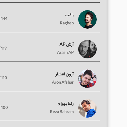
راغب
144 آهنگ
Ragheb
آرش AP
119 آهنگ
Arash AP
آرون افشار
110 آهنگ
Aron Afshar
رضا بهرام
100 آهنگ
Reza Bahram