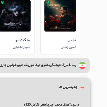
قفس
سنگ تمام
کسری زاهدی
حمیدرضا بابایی
رسانهٔ بزرگ فرهنگی هنری میفا موزیک طبق قوانین جاری 
جدیدترین ها
دانلود آهنگ محمد امیری افعی (کامل 320)