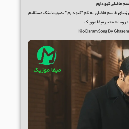
م فاضلی کیو دارم
 زیبای
قاسم فاضلی
به نام “کیو دارم ” بصورت لینک مستقیم
Kio Daram Song By Ghasem