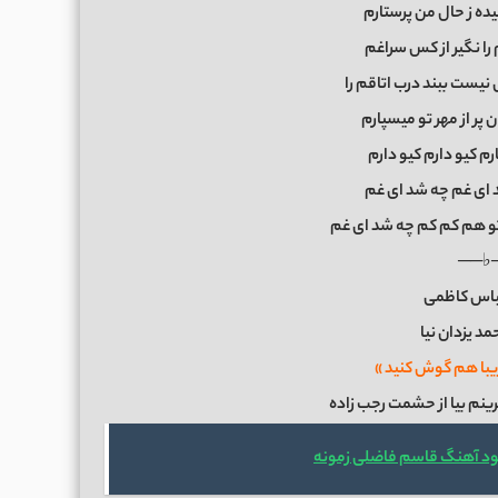
یده ز حال من پرستارم
ا نگیر از کس سراغم
نیست ببند درب اتاقم را
 پر از مهر تو میسپارم
رم کیو دارم کیو دارم
ای غم چه شد ای غم
 تو هم کم کم چه شد ای غم
──♭
باس کاظمی
د یزدان نیا
یبا هم گوش کنید »
نم بیا از حشمت رجب زاده
ود آهنگ قاسم فاضلی زمونه