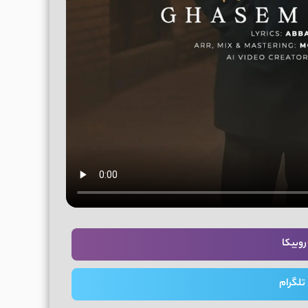
روبیکا
تلگرام