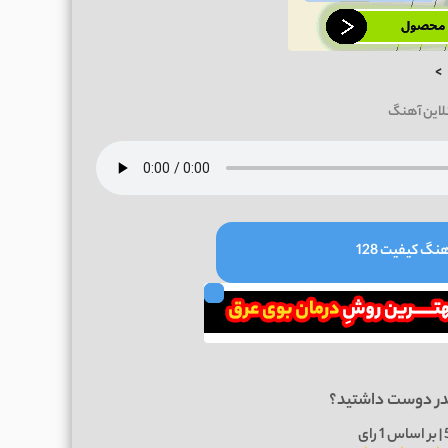
>
لاین آهنگ
نگ کیفیت 128
در دوست داشتید؟
1
رای