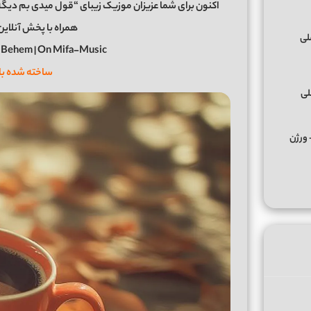
همراه با پخش آنلاین 
 Behem | On Mifa-Music
ساخته شده ب
لی
کس ﻣﺮﺣﺒﺎ ﭼﻪ ﭼﻴﺰی ﺑﮕﻮ ﻣﺮﺣﺒﺎ از تالک داون Remix + ورژن