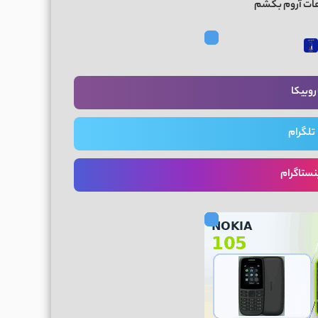
ات آروم بکشم
روبیکا
تلگرام
نستاگرام