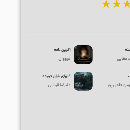
★
★
ته
آخرین نامه
د عقابی
فرووال
گلهای باران خورده
ین حاجی پور
علیرضا قربانی