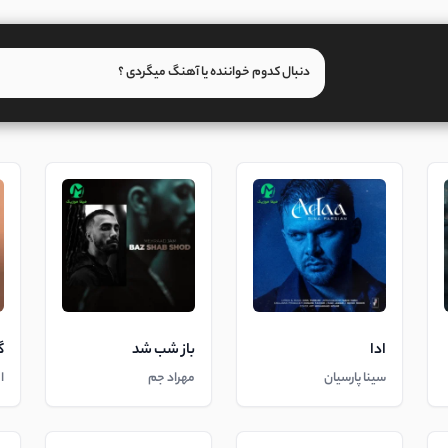
ادا
باز شب شد
گ
سینا پارسیان
مهراد جم
ا