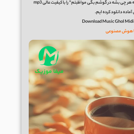
اکنون برای شما عزیزان موزیک زیبای “قول میدی بم دیگه هر چی بشه در گوشم بگی مواظبتم” را با کیفیت عالی mp3
آماده دانلود کرده ایم.
Download Music Ghol Midi
ا هوش مصنوعی