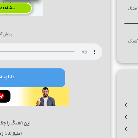
پخش آن
دانلود آه
این آهنگ را چق
امتیاز
5.0
از 5 | بر اساس