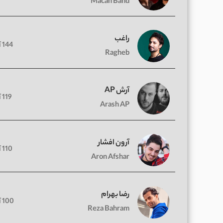
Macan Band
راغب
144 آهنگ
Ragheb
آرش AP
119 آهنگ
Arash AP
آرون افشار
110 آهنگ
Aron Afshar
رضا بهرام
100 آهنگ
Reza Bahram