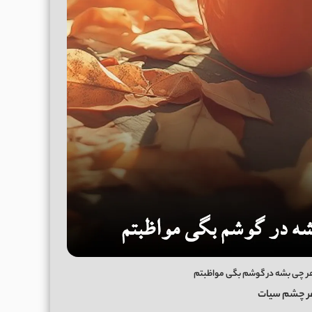
هر چی بشه در گوشم بگی مواظبتم
ر چشم سیات