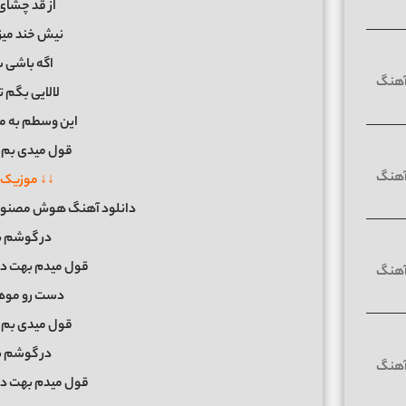
از قد چشای
نیش خند میز
اگه باشی 
لالایی بگم ت
این وسطم به مو
قول میدی بم 
↓↓ موزیک 
دانلود آهنگ هوش مصنوعی
در گوشم ب
قول میدم بهت دی
دست رو موه
قول میدی بم 
در گوشم ب
قول میدم بهت دی