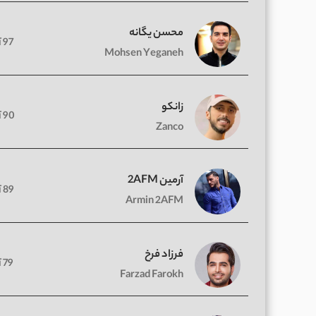
محسن یگانه
97 آهنگ
Mohsen Yeganeh
زانکو
90 آهنگ
Zanco
آرمین 2AFM
89 آهنگ
Armin 2AFM
فرزاد فرخ
79 آهنگ
Farzad Farokh