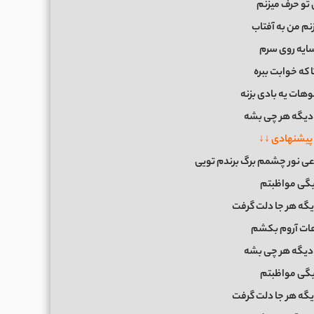
 تو حرف میزنم
نم من به آفتاب
سایه روی سرم
ا که خوابت ببره
هات یه بادی بزنه
دیگه هر چی بشه
پیشنهادی ↓↓
 نور چشمم برگ برندم تویی
گی مواظبتم
گه هر جا دلت گرفت
ات آروم بکشم
دیگه هر چی بشه
گی مواظبتم
گه هر جا دلت گرفت