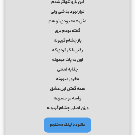
این بارو تنهاتر شدم
قرار نبود بد شی ولی
مثل همه بودی تو هم
گفته بودم بری
باز چشام گریونه
رفتی فکر کردی که
اون به پات میمونه
جذابه لعنتی
مغرور دیوونه
همه گفتن این عشق
واسه تو ممنوعه
ورژن اصلی چشام گریونه
دانلود با لینک مستقیم