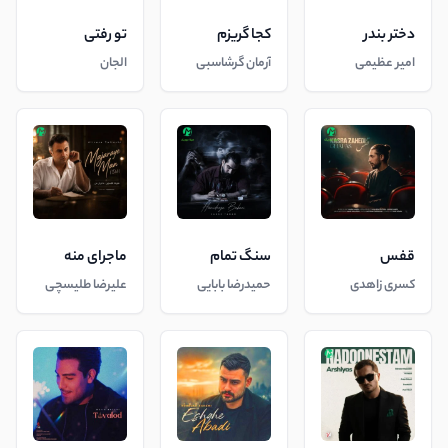
دختر بندر
کجا گریزم
تو رفتی
امیر عظیمی
آرمان گرشاسبی
الجان
قفس
سنگ تمام
ماجرای منه
کسری زاهدی
حمیدرضا بابایی
علیرضا طلیسچی