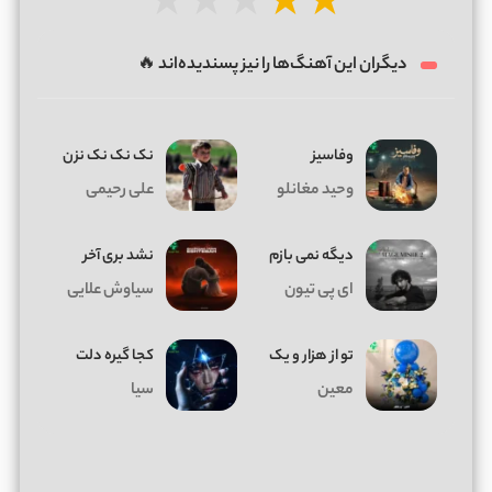
★
★
★
★
★
دیگران این آهنگ‌ها را نیز پسندیده‌اند 🔥
وفاسیز
نک نک نک نزن
وحید مغانلو
علی رحیمی
دیگه نمی بازم
نشد بری آخر
ای پی تیون
سیاوش علایی
تو از هزار و یک
کجا گیره دلت
معین
سیا