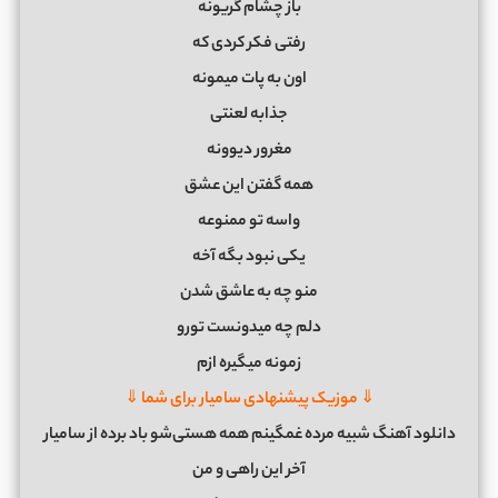
باز چشام گریونه
رفتی فکر کردی که
اون به پات میمونه
جذابه لعنتی
مغرور دیوونه
همه گفتن این عشق
واسه تو ممنوعه
یکی نبود بگه آخه
منو چه به عاشق شدن
دلم چه میدونست تورو
زمونه میگیره ازم
⇓ موزیک پیشنهادی سامیار برای شما ⇓
دانلود آهنگ شبیه مرده غمگینم همه هستی‌شو باد برده از سامیار
آخر این راهی و من