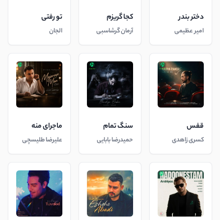
دختر بندر
کجا گریزم
تو رفتی
امیر عظیمی
آرمان گرشاسبی
الجان
قفس
سنگ تمام
ماجرای منه
کسری زاهدی
حمیدرضا بابایی
علیرضا طلیسچی