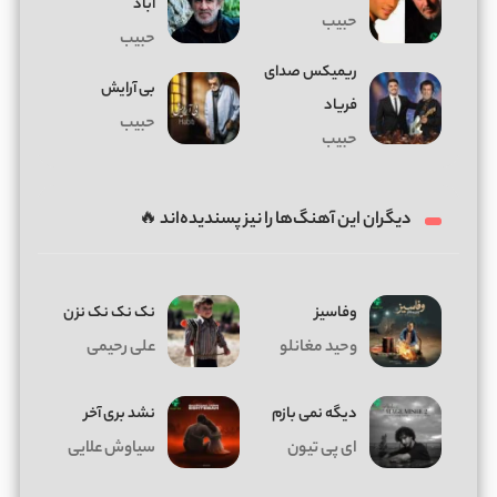
آباد
حبیب
حبیب
ریمیکس صدای
بی آرایش
فریاد
حبیب
حبیب
دیگران این آهنگ‌ها را نیز پسندیده‌اند 🔥
وفاسیز
نک نک نک نزن
وحید مغانلو
علی رحیمی
دیگه نمی بازم
نشد بری آخر
ای پی تیون
سیاوش علایی