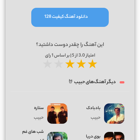
دانلود آهنگ کیفیت 128
این آهنگ را چقدر دوست داشتید؟
امتیاز
3.0
از 5 | بر اساس
1
رای
★
★
★
★
★
دیگر آهنگ‌های حبیب 🤘
بادبادک
ستاره
حبیب
حبیب
شب های غم
بوی دریا