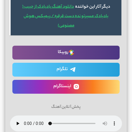
دیگر آثار این خواننده
دانلود آهنگ بادبادک از حبیب (
بادبادک مسیرتو نده دست قرقره / ریمیکس هوش
مصنوعی)
روبیکا
تلگرام
اینستاگرام
پخش آنلاین آهنگ