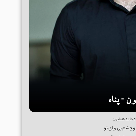
اه حامد همایون
دو چشم بی ریای تو