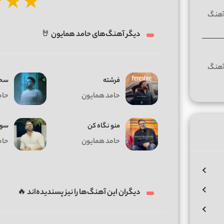
★
★
★
دیگر آهنگ‌های حامد همایون 🤘
فرشته
سحر
حامد همایون
حام
منو نگاه کن
سوگ
حامد همایون
حام
دیگران این آهنگ‌ها را نیز پسندیده‌اند 🔥