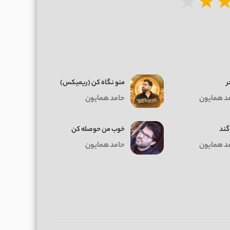
★
★
منو نگاه کن (ریمیکس)
د همایون
حامد همایون
ند
خوب من حوصله کن
د همایون
حامد همایون