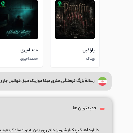
پارافین
ممد امیری
ویناک
محمد امیری
رسانهٔ بزرگ فرهنگی هنری میفا موزیک طبق قوانین جاری 
جدیدترین ها
دانلود آهنگ پتک از شروین حاجی پور (من به تو اعتماد کردم می