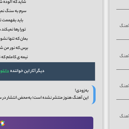
شاید که آلوده ش
سرم به سنگ نمیخ
باید بفهممت تور
تورا رها نمیکند
بمان که تنها نشو
برس که نور من ش
نیمه ی کاملم که 
دیگر آثار این خواننده
دانلو
به‌زودی!
این آهنگ هنوز منتشر نشده است؛ به‌محض انتشار در 