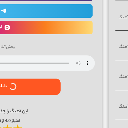
ای
پخش آنلا
دانل
این آهنگ را چق
امتیاز
4.0
از 5 | بر اساس