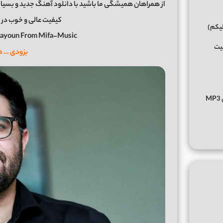
از همراهان همیشگی ما باشید با دانلود آهنگ جدید و بسیار
کیفیت عالی و خوب در 
لیکم)
ayoun From Mifa-Music
فیت
بزودی … د
دانلود آهنگ عادی نی از عرشیاس Arshiyas Addi Ni متن کامل MP3