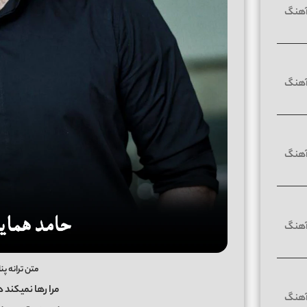
متن ترانه پن
مرا رها نمیکند 