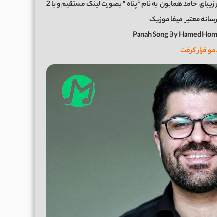
 زیبای
حامد همایون
به نام “پناه ” بصورت لینک مستقیم و با 2
رسانه معتبر
میفا موزیک
Panah Song By Hamed Hom
مو قرار گرفت