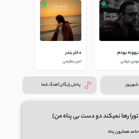
یوونه بودم
دختر بندر
هدی جهانی
امیر عظیمی
شهریور
پخش رایگان آهنگ شما
تورا رها نمیکند دو دست بی پناه من)
امد همایون پناه