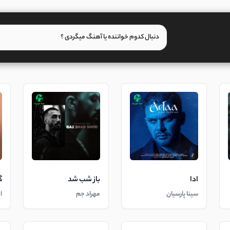
ادا
باز شب شد
گ
سینا پارسیان
مهراد جم
ا