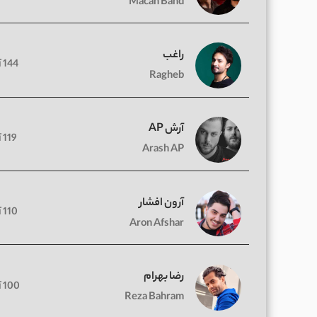
Macan Band
راغب
144 آهنگ
Ragheb
آرش AP
119 آهنگ
Arash AP
آرون افشار
110 آهنگ
Aron Afshar
رضا بهرام
100 آهنگ
Reza Bahram