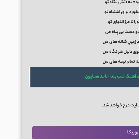
وم به آتش نگاه تو
ورد برای اشتباه تو
ا تا مرز انتهای تو
 دو دست بی پناه من
د زمینِ شانه های من
وی دلیل هر نگاه من
نه تمام نیمه های من
د آهنگ شب یلدا حامد همایون
سایت درج خواهد شد.
روبیکا