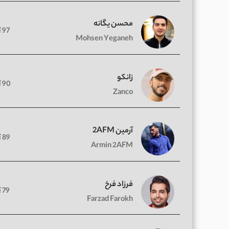
محسن یگانه
97 آهنگ
Mohsen Yeganeh
زانکو
90 آهنگ
Zanco
آرمین 2AFM
89 آهنگ
Armin 2AFM
فرزاد فرخ
79 آهنگ
Farzad Farokh