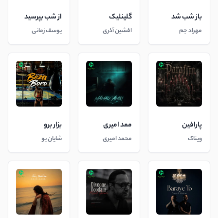
باز شب شد
گلینلیک
از شب بپرسید
مهراد جم
افشین آذری
یوسف زمانی
پارافین
ممد امیری
بزار برو
ویناک
محمد امیری
شایان یو