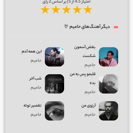
امتیاز
4.5
از 5 | بر اساس
2
رای
★
★
★
★
★
دیگر آهنگ‌های حامیم 🤘
بغض آسمون
این همه آدم
شکست
حامیم
حامیم
قلبمو پس به من
شب آخر
بده
حامیم
حامیم
آرزوی من
تقصیر توئه
حامیم
حامیم