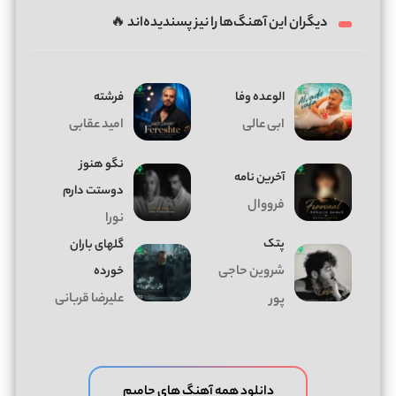
دیگران این آهنگ‌ها را نیز پسندیده‌اند 🔥
الوعده وفا
فرشته
ابی عالی
امید عقابی
نگو هنوز
آخرین نامه
دوستت دارم
فرووال
نورا
پتک
گلهای باران
شروین حاجی
خورده
علیرضا قربانی
پور
دانلود همه آهنگ های حامیم