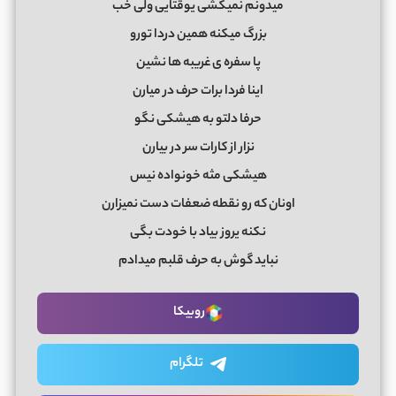
میدونم نمیکشی یوقتایی ولی خب
بزرگ میکنه همین دردا تورو
پا سفره ی غریبه ها نشین
اینا فردا برات حرف در میارن
حرفا دلتو به هیشکی نگو
نزار از کارات سر در بیارن
هیشکی مثه خونواده نیس
اونان که رو نقطه ضعفات دست نمیزارن
نکنه یروز بیاد با خودت بگی
نباید گوش به حرف قلبم میدادم
روبیکا
تلگرام