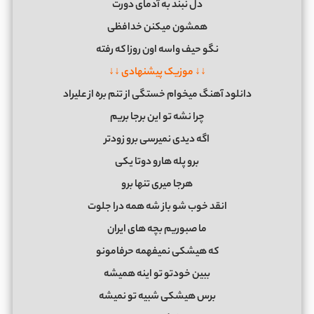
دل نبند به آدمای دورت
همشون میکنن خدافظی
نگو حیف واسه اون روزا که رفته
↓↓ موزیک پیشنهادی ↓↓
دانلود آهنگ میخوام خستگی از تنم بره از علیراد
چرا نشه تو این برجا بریم
اگه دیدی نمیرسی برو زودتر
برو پله هارو دوتا یکی
هرجا میری تنها برو
انقد خوب شو باز شه همه درا جلوت
ما صبوریم بچه های ایران
که هیشکی نمیفهمه حرفامونو
ببین خودتو تو اینه همیشه
برس هیشکی شبیه تو نمیشه