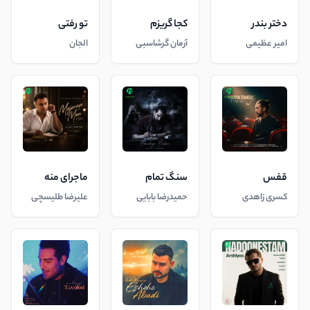
دختر بندر
کجا گریزم
تو رفتی
امیر عظیمی
آرمان گرشاسبی
الجان
قفس
سنگ تمام
ماجرای منه
کسری زاهدی
حمیدرضا بابایی
علیرضا طلیسچی