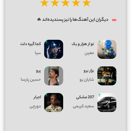
★
★
★
★
★
دیگران این آهنگ‌ها را نیز پسندیده‌اند 🔥
تو از هزار و یک
کجا گیره دلت
معین
سیا
بزار برو
پرو
شایان یو
حسین پارسا
207 مشکی
اجبار
سعید کریمی
دورچی