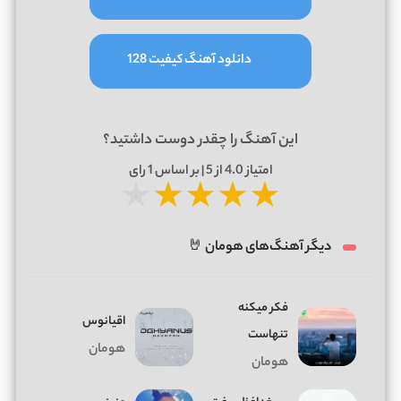
دانلود آهنگ کیفیت 128
این آهنگ را چقدر دوست داشتید؟
امتیاز
4.0
از 5 | بر اساس
1
رای
★
★
★
★
★
دیگر آهنگ‌های هومان 🤘
فکر میکنه
اقیانوس
تنهاست
هومان
هومان