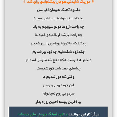
⇓ موزیک شنیدنی هومان پیشنهادی برای شما ⇓
دانلود آهنگ هومان اقیانس
بیا که امید نمونده واسه این سیاره
چه راحت آرزوهامونو سپردیم به باد
چه راحت پر شد از ناامیدی امید ما
چیشد که ما تو راه رویامون اسیر شدیم
چقد زود شکستیم چه زود پیر شدیم
دنیام یه قبرستونه که دفع شده توش امیدام
چشمای جغد شب کور شدست
وقتی که دور شدیم ما
این خونه رو بی تو من
سردو بی روح نمیخوام
بیا آخرین بوسه آخرین روز دیدار
دیگر آثار این خواننده
دانلود آهنگ هومان مثل همیشه