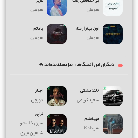
بی خدافظی رفت
عزیز
هومان
هومان
اون بهتر از منه
یادتم
هومان
هومان
دیگران این آهنگ‌ها را نیز پسندیده‌اند 🔥
207 مشکی
اجبار
سعید کریمی
دورچی
تراپی
میبخشم
سپهر خلسه و
هودادکا
شاهین میری