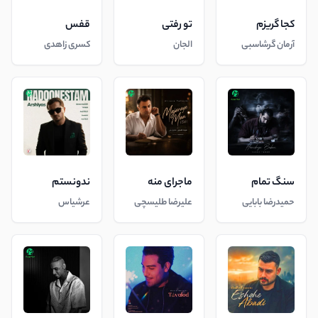
کجا گریزم
تو رفتی
قفس
آرمان گرشاسبی
الجان
کسری زاهدی
سنگ تمام
ماجرای منه
ندونستم
حمیدرضا بابایی
علیرضا طلیسچی
عرشیاس