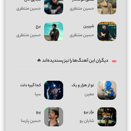
حسین منتظری
حسین منتظری
شیرین
برج
حسین منتظری
حسین منتظری
دیگران این آهنگ‌ها را نیز پسندیده‌اند 🔥
تو از هزار و یک
کجا گیره دلت
معین
سیا
بزار برو
پرو
شایان یو
حسین پارسا