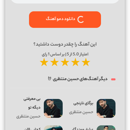
دانلود دمو آهنگ
این آهنگ را چقدر دوست داشتید؟
امتیاز
5.0
از 5 | بر اساس
1
رای
★
★
★
★
★
دیگر آهنگ‌های حسین منتظری 🤘
بی معرفتی
برگای نارنجی
دیگه تو
حسین منتظری
حسین منتظری
عشق موندگار
کجایی الان