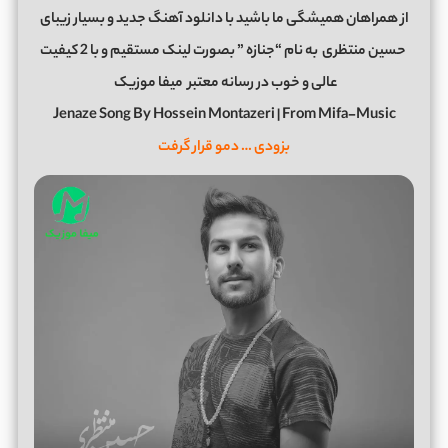
از همراهان همیشگی ما باشید با دانلود آهنگ جدید و بسیار زیبای
حسین منتظری
به نام “جنازه ” بصورت لینک مستقیم و با 2 کیفیت
عالی و خوب در رسانه معتبر
میفا موزیک
Jenaze Song By Hossein Montazeri | From Mifa-Music
بزودی … دمو قرار گرفت