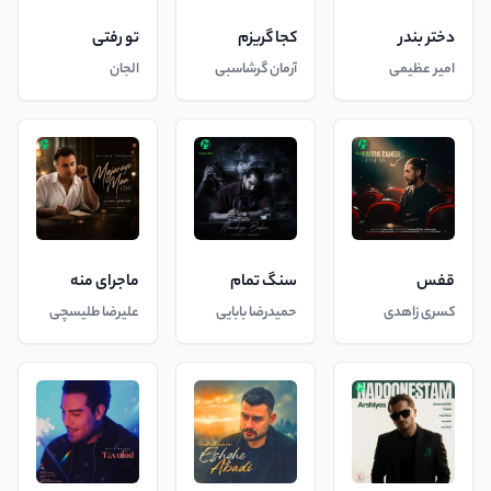
دختر بندر
کجا گریزم
تو رفتی
امیر عظیمی
آرمان گرشاسبی
الجان
قفس
سنگ تمام
ماجرای منه
کسری زاهدی
حمیدرضا بابایی
علیرضا طلیسچی