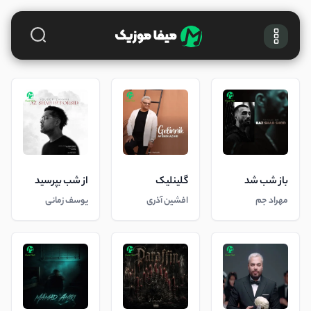
باز شب شد
گلینلیک
از شب بپرسید
مهراد جم
افشین آذری
یوسف زمانی