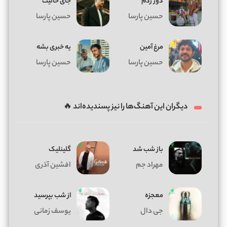
دور زدم
جای خالیت
حسین پارسا
حسین پارسا
مرغ آمین
یه خبری بشه
حسین پارسا
حسین پارسا
دیگران این آهنگ‌ها را نیز پسندیده‌اند 🔥
باز شب شد
گلینلیک
مهراد جم
افشین آذری
معجزه
از شب بپرسید
جی دال
یوسف زمانی