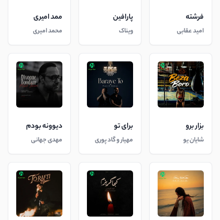
فرشته
پارافین
ممد امیری
امید عقابی
ویناک
محمد امیری
بزار برو
برای تو
دیوونه بودم
شایان یو
مهیار و گاد پوری
مهدی جهانی