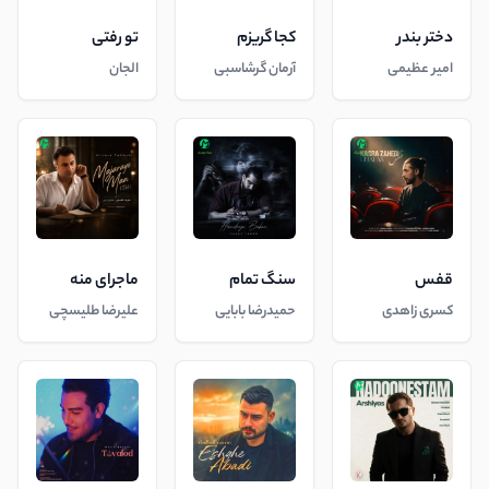
دختر بندر
کجا گریزم
تو رفتی
امیر عظیمی
آرمان گرشاسبی
الجان
قفس
سنگ تمام
ماجرای منه
کسری زاهدی
حمیدرضا بابایی
علیرضا طلیسچی