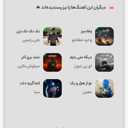
دیگران این آهنگ‌ها را نیز پسندیده‌اند 🔥
وفاسیز
نک نک نک نزن
وحید مغانلو
علی رحیمی
دیگه نمی بازم
نشد بری آخر
ای پی تیون
سیاوش علایی
تو از هزار و یک
کجا گیره دلت
معین
سیا