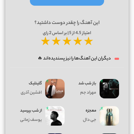
این آهنگ را چقدر دوست داشتید؟
امتیاز
4.5
از 5 | بر اساس
2
رای
★
★
★
★
★
دیگران این آهنگ‌ها را نیز پسندیده‌اند 🔥
باز شب شد
گلینلیک
مهراد جم
افشین آذری
معجزه
از شب بپرسید
جی دال
یوسف زمانی