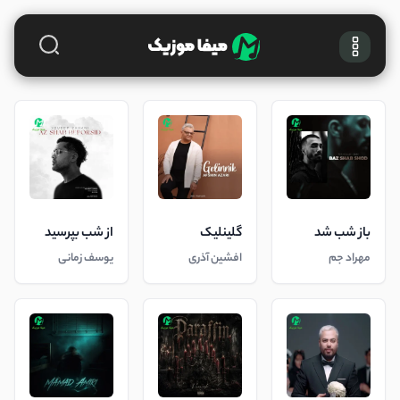
باز شب شد
گلینلیک
از شب بپرسید
مهراد جم
افشین آذری
یوسف زمانی