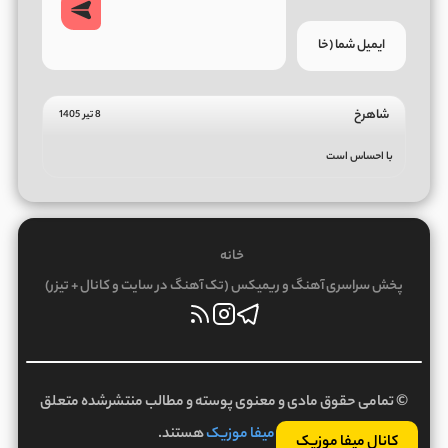
شاهرخ
8 تیر 1405
با احساس است
خانه
پخش سراسری آهنگ و ریمیکس (تک آهنگ در سایت و کانال + تیزر)
© تمامی حقوق مادی و معنوی پوسته و مطالب منتشرشده متعلق
به
میفا موزیک
هستند.
کانال میفا موزیک