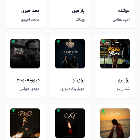
فرشته
پارافین
ممد امیری
امید عقابی
ویناک
محمد امیری
بزار برو
برای تو
دیوونه بودم
شایان یو
مهیار و گاد پوری
مهدی جهانی