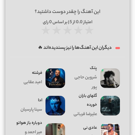
این آهنگ را چقدر دوست داشتید؟
امتیاز
0.0
از 5 | بر اساس
0
رای
★
★
★
★
★
دیگران این آهنگ‌ها را نیز پسندیده‌اند 🔥
پتک
فرشته
شروین حاجی
امید عقابی
پور
گلهای باران
ادا
خورده
سینا پارسیان
علیرضا قربانی
دوباره باز هواتو
عادی نی
میر احمد و