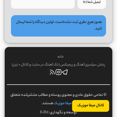
هنوز هیچ نظری ثبت نشده‌است، اولین دیدگاه را شما ارسال
کنید.
خانه
پخش سراسری آهنگ و ریمیکس (تک آهنگ در سایت و کانال + تیزر)
© تمامی حقوق مادی و معنوی پوسته و مطالب منتشرشده متعلق
به
میفا موزیک
هستند.
کانال میفا موزیک
توسعه و نگهداری:
8-Bit