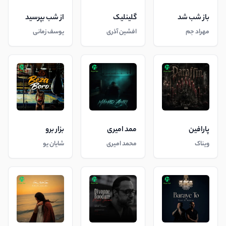
باز شب شد
گلینلیک
از شب بپرسید
مهراد جم
افشین آذری
یوسف زمانی
پارافین
ممد امیری
بزار برو
ویناک
محمد امیری
شایان یو