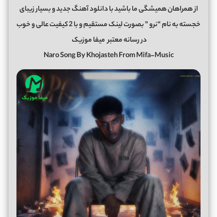
از همراهان همیشگی ما باشید با دانلود آهنگ جدید و بسیار زیبای
خجسته به نام “نرو ” بصورت لینک مستقیم و با 2 کیفیت عالی و خوب
در رسانه معتبر
میفا موزیک
Naro Song By Khojasteh From Mifa-Music