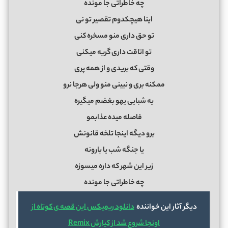
ﭼﻪ ﺧﺎﻃﺮاﺗﻰ ﺟﺎ ﻣﻮﻧﺪه
اﻳﻨﺎ ﻫﻴﭽﻜﺪوم ﺗﻘﺼﻴﺮ ﺗﻮ ﻧﻰ
ﺗﻮ ﺣﻖ داری ﻣﻨﻮ ﻣﺴﺨﺮه ﻛﻨﻰ
ﺗﻮ اﺗﺎﻗﺖ داری ﮔﺮﻳﻪ ﻣﻴﻜﻨﻰ
وﻗﺘﻰ ﻛﻪ ﺑﺮﻳﺪی و از ﻫﻤﻪ ﭘﺮی
ﻣﻤﻜﻨﻪ ﺑﺮی و ﻧﺒﻴﻨﻰ ﻣﻨﻮ وﻟﻰ ﻫﺮﺟﺎ ﻧﺮو
ﻳﻪ ﺷﺒﺎﻳﻰ ﻳﻬﻮ ﺑﻐﻀﻢ ﻣﻴﮕﻴﺮه
ﻓﺎﺻﻠﻪ ﻣﻴﺪه ﻋﺬاﺑﻤﻮ
ﺑﺮو دﻳﮕﻪ اﻳﻨﺠﺎ ﺗﻠﺨﻪ ﻗﺎﻧﻮﻧﺶ
ﻳﺎ ﺟﻨﮕﻪ ﺷﺐ ﻳﺎ ﺑﺎروﻧﻪ
زﻳﺮ اﻳﻦ ﺷﻬﺮ ﻛﻪ داره ﻣﻴﺴﻮزه
ﭼﻪ ﺧﺎﻃﺮاﺗﻰ ﺟﺎ ﻣﻮﻧﺪه
دیگر آثار این خواننده
دانلود ریمیکس اين قصه ی كوتاه از
اونجا شروع شد از کیارش Remix