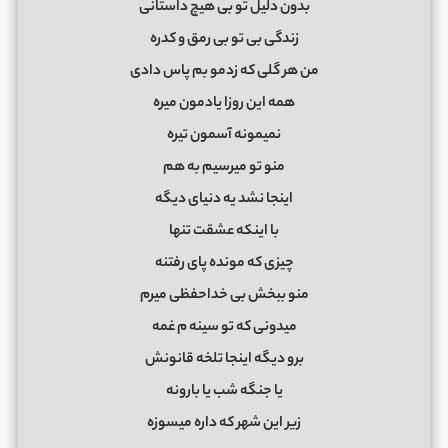
ﺑﺪون دﻟﻴﻞ ﺗﻮ ﺑﻰ ﻫﻴﭻ داﺳﺘﺎﻧﻰ
زﻧﺪﮔﻰ ﺑﻰ ﺗﻮ ﺑﻰ رﻣﻖ و ﻛﺪره
ﻣﻦ ﻫﺮ ﮔﻠﻰ ﻛﻪ زدﻣﻮ ﺑﻢ ﭘﺎس دادی
ﻫﻤﻪ اﻳﻦ روزا ﻳﺎدﻣﻮن ﻣﻴﺮه
ﻧﻤﻴﻤﻮﻧﻪ آﺳﻤﻮن ﺗﻴﺮه
ﻣﻨﻮ ﺗﻮ ﻣﻴﺮﺳﻴﻢ ﺑﻪ ﻫﻢ
اﻳﻨﺠﺎ ﻧﺸﺪ ﻳﻪ دﻧﻴﺎی دﻳﮕﻪ
ﺑﺎ اﻳﻨﻜﻪ ﻋﺸﻘﺖ ﺗﻨﻬﺎ
ﭼﻴﺰی ﻛﻪ ﻣﻮﻧﺪه ﭘﺎی رﻓﺘﻨﻪ
ﻣﻨﻮ ﺑﺒﺨﺶ ﺑﻰ ﺧﺪاﺣﻔﻈﻰ ﻣﻴﺮم
ﻣﻴﺪوﻧﻰ ﻛﻪ ﺗﻮ ﺳﻴﻨﻪ م ﻏﻤﻪ
ﺑﺮو دﻳﮕﻪ اﻳﻨﺠﺎ ﺗﻠﺨﻪ ﻗﺎﻧﻮﻧﺶ
ﻳﺎ ﺟﻨﮕﻪ ﺷﺐ ﻳﺎ ﺑﺎروﻧﻪ
زﻳﺮ اﻳﻦ ﺷﻬﺮ ﻛﻪ داره ﻣﻴﺴﻮزه