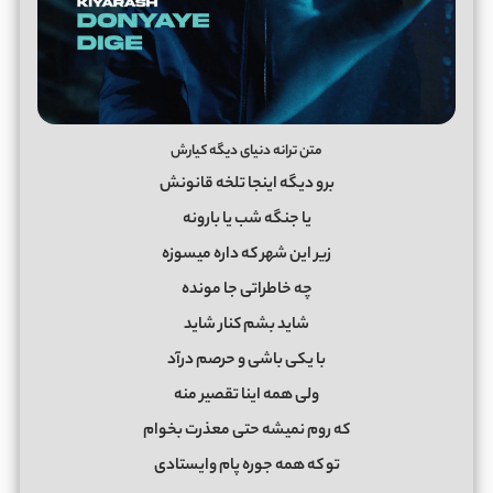
متن ترانه دنیای دیگه کیارش
ﺑﺮو دﻳﮕﻪ اﻳﻨﺠﺎ ﺗﻠﺨﻪ ﻗﺎﻧﻮﻧﺶ
ﻳﺎ ﺟﻨﮕﻪ ﺷﺐ ﻳﺎ ﺑﺎروﻧﻪ
زﻳﺮ اﻳﻦ ﺷﻬﺮ ﻛﻪ داره ﻣﻴﺴﻮزه
ﭼﻪ ﺧﺎﻃﺮاﺗﻰ ﺟﺎ ﻣﻮﻧﺪه
ﺷﺎﻳﺪ ﺑﺸﻢ ﻛﻨﺎر ﺷﺎﻳﺪ
ﺑﺎ ﻳﻜﻰ ﺑﺎﺷﻰ و ﺣﺮﺻﻢ درآد
وﻟﻰ ﻫﻤﻪ اﻳﻨﺎ ﺗﻘﺼﻴﺮ ﻣﻨﻪ
ﻛﻪ روم ﻧﻤﻴﺸﻪ ﺣﺘﻰ ﻣﻌﺬرت ﺑﺨﻮام
ﺗﻮ ﻛﻪ ﻫﻤﻪ ﺟﻮره ﭘﺎم واﻳﺴﺘﺎدی