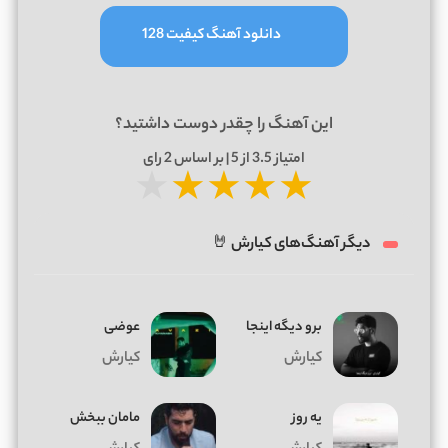
دانلود آهنگ کیفیت 128
این آهنگ را چقدر دوست داشتید؟
امتیاز
3.5
از 5 | بر اساس
2
رای
★
★
★
★
★
دیگر آهنگ‌های کیارش 🤘
برو دیگه اینجا
عوضی
کیارش
کیارش
ﻳﻪ روز
مامان ببخش