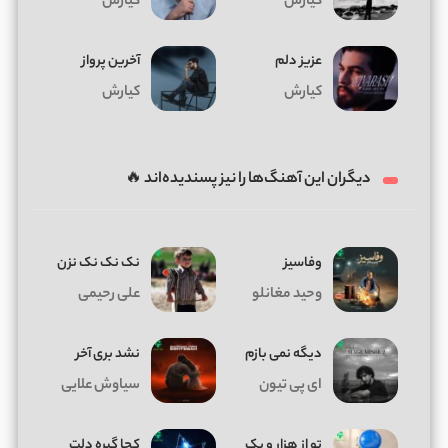
کیارش
کیارش
عزیز دلم
آخرین پرواز
کیارش
کیارش
دیگران این آهنگ‌ها را نیز پسندیده‌اند 🔥
وفاسیز
نک نک نک نزن
وحید مغانلو
علی رحیمی
دیگه نمی بازم
نشد بری آخر
ای پی تیون
سیاوش علایی
تو از هزار و یک
کجا گیره دلت