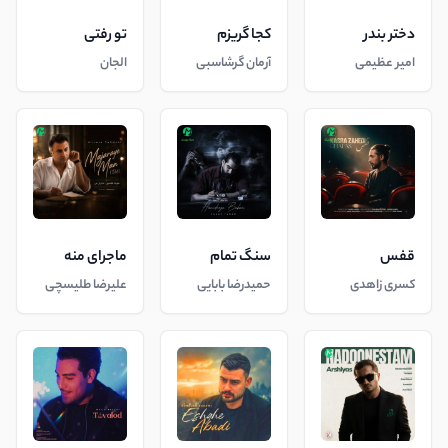
دختر بندر
کجا گریزم
تو رفتی
امیر عظیمی
آرمان گرشاسبی
الجان
قفس
سنگ تمام
ماجرای منه
کسری زاهدی
حمیدرضا بابایی
علیرضا طلیسچی