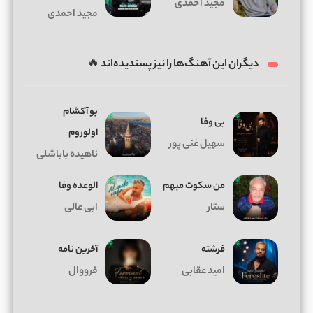
مجید احمدی
مجید احمدی
دیگران این آهنگ‌ها را نیز پسندیده‌اند 🔥
بو آکشام
بی وفا
اولوروم
سهیل غنی پور
ناهیده باباشلی
من سکوت مبهم
الوعده وفا
ستار
ابی عالی
فرشته
آخرین نامه
امید عقابی
فرووال