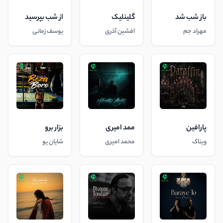
باز شب شد
گلینلیک
از شب بپرسید
مهراد جم
افشین آذری
یوسف زمانی
پارافین
ممد امیری
بزار برو
ویناک
محمد امیری
شایان یو