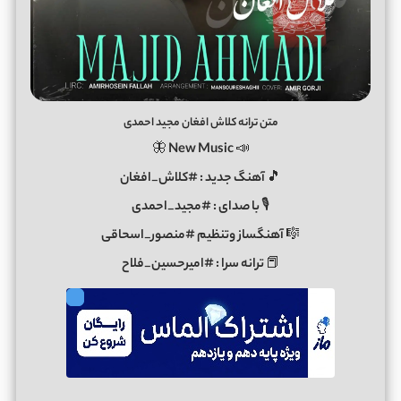
متن ترانه کلاش افغان مجید احمدی
📣 New Music 🦋
🎵 آهنگ جدید : #کلاش_افغان
🎙 با صدای : #مجید_احمدی
🎼 آهنگساز وتنظیم #منصور_اسحاقی
📕 ترانه سرا : #امیرحسین_فلاح