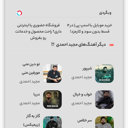
وبگردی
خرید موبایل با اسنپ پی | در ۴
فروشگاه حضوری یا اینترنتی
قسط بدون سود و کارمزد!
داری؟ راحت محصول و خدماتت
رو بفروش
دیگر آهنگ‌های مجید احمدی 🤘
تو دین منی
شیپور
مورفین منی
مجید احمدی
مجید احمدی
خواب و خیال
دریا
مجید احمدی
مجید احمدی
گاز به گاز
سر خلاص
(ریمیکس)