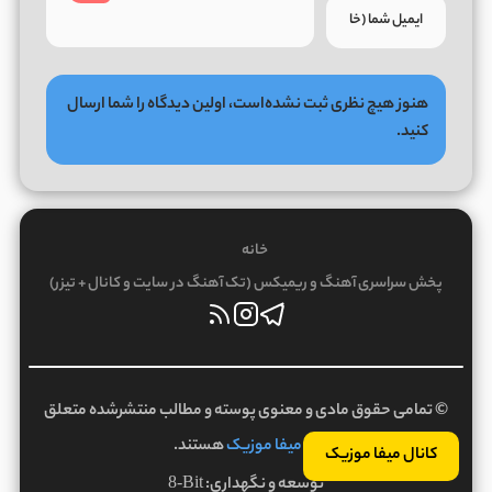
هنوز هیچ نظری ثبت نشده‌است، اولین دیدگاه را شما ارسال
کنید.
خانه
پخش سراسری آهنگ و ریمیکس (تک آهنگ در سایت و کانال + تیزر)
© تمامی حقوق مادی و معنوی پوسته و مطالب منتشرشده متعلق
به
میفا موزیک
هستند.
کانال میفا موزیک
توسعه و نگهداری:
8-Bit