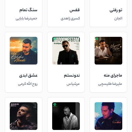
تو رفتی
قفس
سنگ تمام
الجان
کسری زاهدی
حمیدرضا بابایی
ماجرای منه
ندونستم
عشق ابدی
علیرضا طلیسچی
عرشیاس
روح الله کرمی