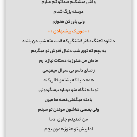
وقتی میشکنم صداتو کم میارم
درسته بزرگ شدم
ولی باور کن هنوزم
↓↓موزیک پیشنهادی ↓↓
دانلود آهنگ دختر قشنگی که قدت مثه شب من بلنده
یه بچم که توی شب دنبال آغوش تو میگردم
مامان من هنوز به دستات نیاز دارم
زخمای دلمو بی سوال میفهمی
همه دنیا اگه پشتمو خالی کنه
تو با یه نگاه منو دوباره برمیگردونی
یادته میگفتی غصه ها میرن
ولی بعضی هاشون موندن تو سینم
من خندیدم جلوی ادما
اما پیش تو هنوز همون بچم