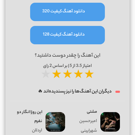
دانلود آهنگ کیفیت 320
دانلود آهنگ کیفیت 128
این آهنگ را چقدر دوست داشتید؟
امتیاز
3.5
از 5 | بر اساس
2
رای
★
★
★
★
★
دیگران این آهنگ‌ها را نیز پسندیده‌اند 🔥
مشتی
این روزا انگار دو
امیرحسین
نفرم
اردلان
شهرایینی