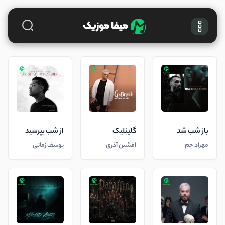
باز شب شد
گلینلیک
از شب بپرسید
مهراد جم
افشین آذری
یوسف زمانی