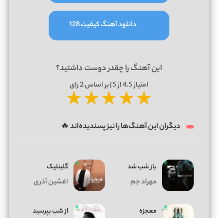
دانلود آهنگ کیفیت 128
این آهنگ را چقدر دوست داشتید؟
امتیاز
4.5
از 5 | بر اساس
2
رای
★
★
★
★
★
دیگران این آهنگ‌ها را نیز پسندیده‌اند 🔥
باز شب شد
گلینلیک
مهراد جم
افشین آذری
معجزه
از شب بپرسید