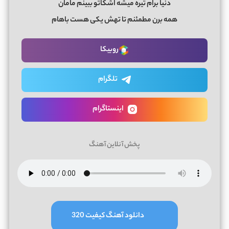
دنیا برام تیره میشه اشکاتو ببینم مامان
همه برن مطمئنم تا تهش یکی هست باهام
روبیکا
تلگرام
اینستاگرام
پخش آنلاین آهنگ
دانلود آهنگ کیفیت 320