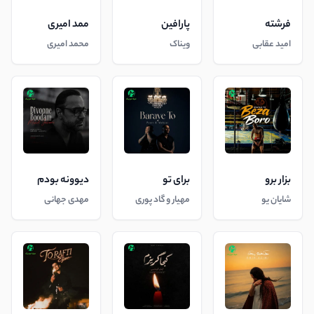
فرشته
پارافین
ممد امیری
امید عقابی
ویناک
محمد امیری
بزار برو
برای تو
دیوونه بودم
شایان یو
مهیار و گاد پوری
مهدی جهانی