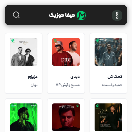
کمک کن
دیدی
عزیزم
حمید رخشنده
مسیح و آرش AP
نوان