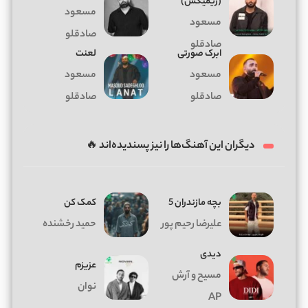
(ریمیکس)
مسعود
مسعود
صادقلو
صادقلو
ابرک صورتی
لعنت
مسعود
مسعود
صادقلو
صادقلو
دیگران این آهنگ‌ها را نیز پسندیده‌اند 🔥
بچه مازندران 5
کمک کن
علیرضا رحیم پور
حمید رخشنده
دیدی
عزیزم
مسیح و آرش
نوان
AP