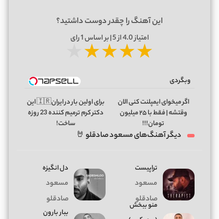
این آهنگ را چقدر دوست داشتید؟
امتیاز
4.0
از 5 | بر اساس
1
رای
★
★
★
★
★
وبگردی
اگر میخوای ایمپلنت کنی الان
برای اولین بار در ایران🇮🇷 این
وقتشه | فقط با ۲۵ میلیون
دکتر کرم ترمیم کننده 23 روزه
تومان!!!
ساخت!
دیگر آهنگ‌های مسعود صادقلو 🤘
تراپیست
دل انگیزه
مسعود
مسعود
صادقلو
صادقلو
منو ببخش
ببار بارون