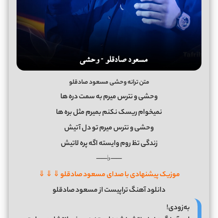
متن ترانه وحشی مسعود صادقلو
وحشی و نترس میرم به سمت دره ها
نمیخوام ریسک نکنم بمیرم مثل بره ها
وحشی و نترس میرم تو دل آتیش
زندگی تظ روم وایسته اگه پره لاتیش
──♭──
موزیک پیشنهادی با صدای مسعود صادقلو ⇓ ⇓ ⇓
دانلود آهنگ تراپیست از مسعود صادقلو
به‌زودی!