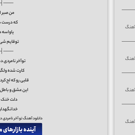
 ├───
من صبر ا
که درست ش
یاواسه 
توقایم شی 
 ├───
توآخر نامردی د
کارت شده ولگ
قلبی رو که لح کر
این عشق و باطل
دلت خنک ش
خدانگهدار
دانلود آهنگ تو آخر نامردی 