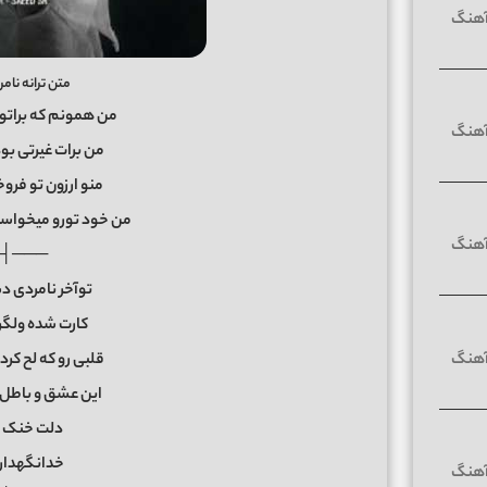
متن ترانه نام
من همونم که براتو
من برات غیرتی بو
منو ارزون تو فروخ
من خود تورو میخواستم
 ├───
توآخر نامردی د
کارت شده ولگ
قلبی رو که لح کر
این عشق و باطل
دلت خنک ش
خدانگهدار