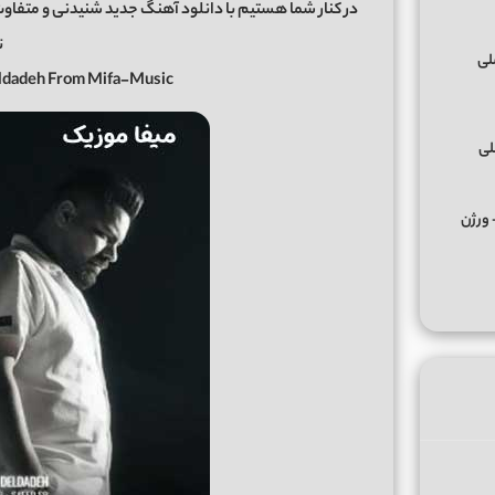
در کنار شما هستیم با دانلود آهنگ جدید شنیدنی و متفاو
ت
ldadeh From Mifa-Music
لی
کس ﻣﺮﺣﺒﺎ ﭼﻪ ﭼﻴﺰی ﺑﮕﻮ ﻣﺮﺣﺒﺎ از تالک داون Remix + ورژن