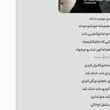
ردی مهدی دلداده
 همیشه جونشو میداد
دم اما توآدم بی ذات
تی که دلم کنارنمیاد
 اما اون تنت رو میخواد
───┤ ♪♭
ستامو که ول کردی
ردی دلت خنک شد
دی ماهتو تو گل کردی
 کردی دلت خنک شد
د منو نداری
 عشق توخالی