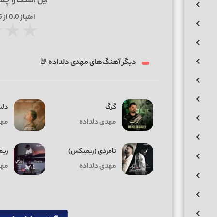
این آهنگ را چق
امتیاز
0.0
از 5 | بر اساس
★
★
★
دیگر آهنگ‌های مهدی دلداده 🤘
گرگ
دلت
مهدی دلداده
مهد
نامردی (ریمیکس)
ریم
مهدی دلداده
مهد