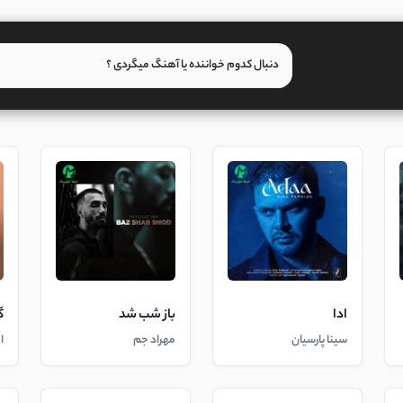
ادا
باز شب شد
گ
سینا پارسیان
مهراد جم
ا