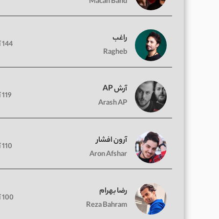
Macan Band
راغب
144 آهنگ
Ragheb
آرش AP
119 آهنگ
Arash AP
آرون افشار
110 آهنگ
Aron Afshar
رضا بهرام
100 آهنگ
Reza Bahram