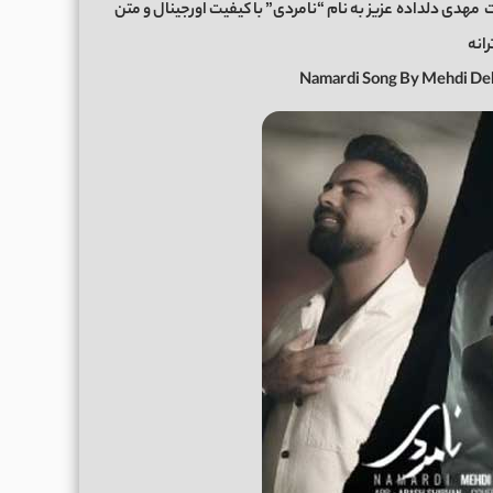
ت
مهدی دلداده
عزیز به نام “نامردی” با کیفیت اورجینال و متن
رانه
Namardi Song By Mehdi De