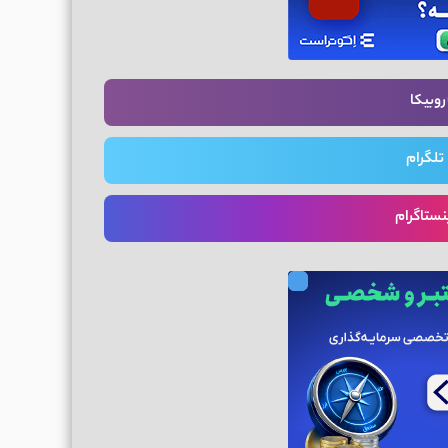
روبیکا
تلگرام
نستاگرام