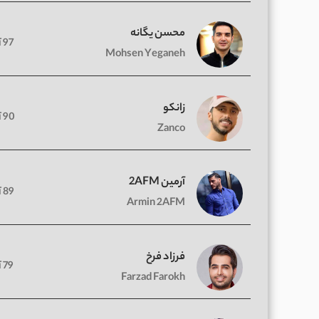
محسن یگانه
97 آهنگ
Mohsen Yeganeh
زانکو
90 آهنگ
Zanco
آرمین 2AFM
89 آهنگ
Armin 2AFM
فرزاد فرخ
79 آهنگ
Farzad Farokh