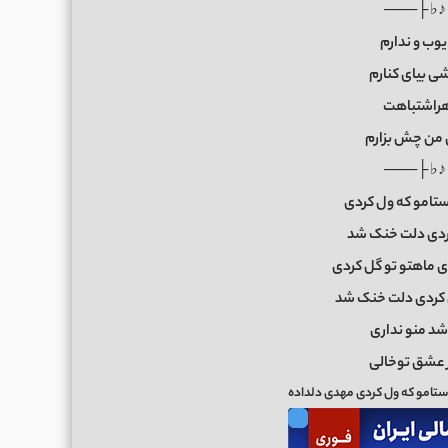
───┤ ♪♭
یوب و ندارم
ی بیای کنارم
هراشتباهت
من چش بزارم
───┤ ♪♭
ستامو که ول کردی
ردی دلت خنک شد
دی ماهتو تو گل کردی
 کردی دلت خنک شد
د منو نداری
 عشق توخالی
دستامو که ول کردی مهدی دلداده