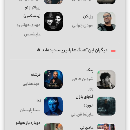
زیباتر از تو
(ریمیکس)
ول کن
مهدی جهانی و
مهدی جهانی
علیشمس
دیگران این آهنگ‌ها را نیز پسندیده‌اند 🔥
پتک
فرشته
شروین حاجی
امید عقابی
پور
گلهای باران
ادا
خورده
سینا پارسیان
علیرضا قربانی
دوباره باز هواتو
عادی نی