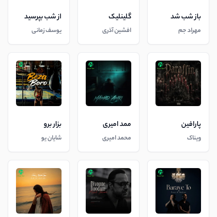
باز شب شد
گلینلیک
از شب بپرسید
مهراد جم
افشین آذری
یوسف زمانی
پارافین
ممد امیری
بزار برو
ویناک
محمد امیری
شایان یو