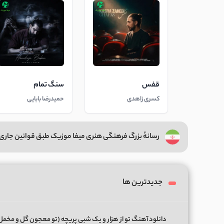
قفس
سنگ تمام
کسری زاهدی
حمیدرضا بابایی
رسانهٔ بزرگ فرهنگی هنری میفا موزیک طبق قوانین جاری 
جدیدترین ها
دانلود آهنگ تو از هزار و یک شبی پریچه (تو معجون گل و مخمل