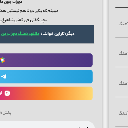
مهراب جون ما
میبینم که یکی دو تا هم نیستین هم
-چی گفتی چی گفتی شاهرخ ی
دیگر آثار این خواننده
دانلود آهنگ مهراب من زم
ای
پخش آن