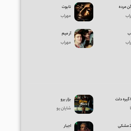
ن مرده
تابوت
اب
مهراب
ب
آر میم
اب
مهراب
 گیره دلت
بزار برو
شایان یو
ی
اجبار