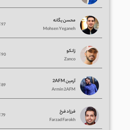
محسن یگانه
97 آهنگ
Mohsen Yeganeh
زانکو
90 آهنگ
Zanco
آرمین 2AFM
89 آهنگ
Armin 2AFM
فرزاد فرخ
79 آهنگ
Farzad Farokh