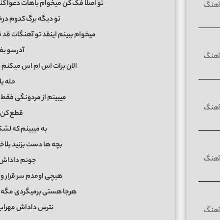
تو اصلا فک کن میخوام باهات دعوا کن
تو دیگه برگ کدوم درخ
میخوام ببینم اینقد تو آهنگات قد
آدرسو بف
الان برات اس ام اس میکنم ب
حله یا
میبینم از مردونگی فقط 
قطع کن 
به میبینم که لش
بچه ها دست بزنید بلاخ
جونم داداش 
هیچی اومدم سر قرار ول
هرجا هستی برمیگردی مگه ن
نترس داداش مهراب