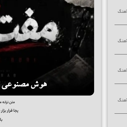
متن ترانه 
یجا قرار بزا
با