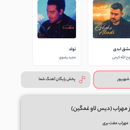
شق ابدی
تولد
وح الله کرمی
مجید رضوی
شهریور
پخش رایگان آهنگ شما
ز مهراب (دیس لاو غمگین)
مهراب مفت بری