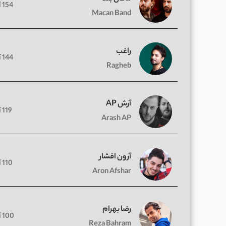
154 آهنگ
Macan Band
راغب
144 آهنگ
Ragheb
آرش AP
119 آهنگ
Arash AP
آرون افشار
110 آهنگ
Aron Afshar
رضا بهرام
100 آهنگ
Reza Bahram