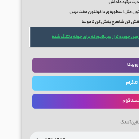
درت برگرد داداش
تون مثل اسطوره ی داغونتون مفت برین
قش کن شاهرخ یقش کن ناموسا
ین خورده تر از سربازیم که برای خونه دلتنگ شده
روبیکا
تلگرام
نستاگرام
لاین آهنگ