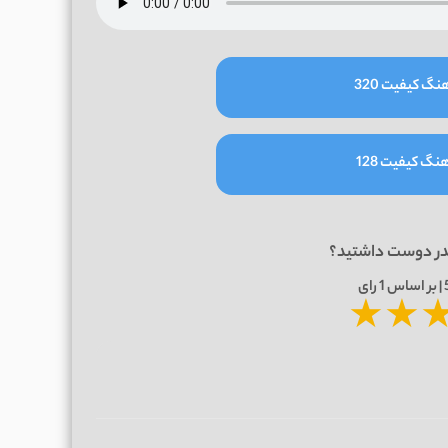
نگ کیفیت 320
نگ کیفیت 128
در دوست داشتید؟
1
رای
★
★