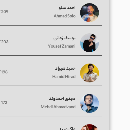
احمد سلو
209 آهنگ
Ahmad Solo
یوسف زمانی
203 آهنگ
Yousef Zamani
حمید هیراد
198 آهنگ
Hamid Hirad
مهدی احمدوند
172 آهنگ
Mehdi Ahmadvand
ماکان بند