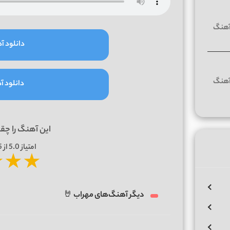
دانلود آه
دانلود آه
این آهنگ را چق
امتیاز
5.0
از 5 | بر اساس
★
★
★
دیگر آهنگ‌های مهراب 🤘