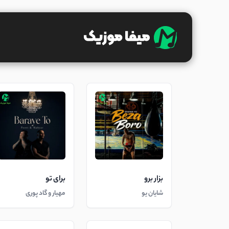
بزار برو
برای تو
شایان یو
مهیار و گاد پوری