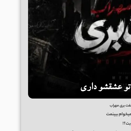
مفت بری مهراب
ر میخوام ببینمت
بت؟!