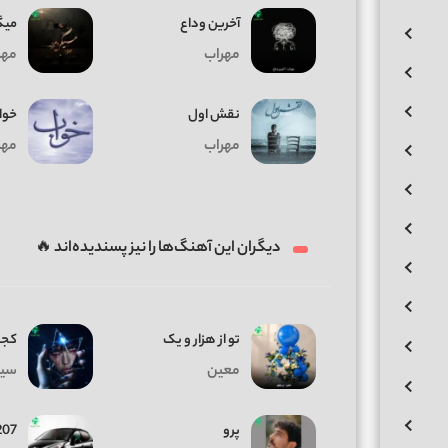
آخرین وداع
میگ
مهراب
مهر
نقش اول
خوا
مهراب
مهر
دیگران این آهنگ‌ها را نیز پسندیده‌اند 🔥
تو از هزار و یک
کجا
معین
سیا
پرو
207 مشک