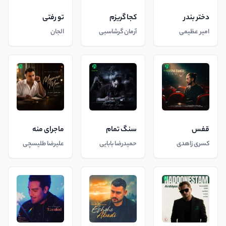
دختر بندر
کجا گریزم
تو رفتی
امیر عظیمی
آرمان گرشاسبی
الجان
قفس
سنگ تمام
ماجرای منه
کسری زاهدی
حمیدرضا بابایی
علیرضا طلیسچی