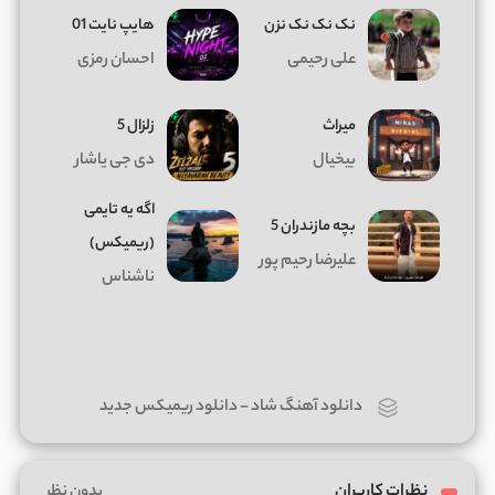
نک نک نک نزن
هایپ نایت 01
علی رحیمی
احسان رمزی
میراث
زلزال 5
بیخیال
دی جی یاشار
اگه یه تایمی
بچه مازندران 5
(ریمیکس)
علیرضا رحیم پور
ناشناس
دانلود آهنگ شاد
-
دانلود ریمیکس جدید
نظرات کاربران
بدون نظر