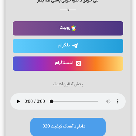
می خوای دختره خوبی باشی اگه بذار
──♭──
روبیکا
تلگرام
اینستاگرام
پخش آنلاین آهنگ
دانلود آهنگ کیفیت 320