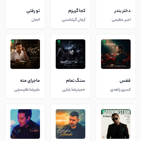
دختر بندر
کجا گریزم
تو رفتی
امیر عظیمی
آرمان گرشاسبی
الجان
قفس
سنگ تمام
ماجرای منه
کسری زاهدی
حمیدرضا بابایی
علیرضا طلیسچی