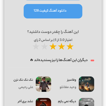
دانلود آهنگ کیفیت 128
این آهنگ را چقدر دوست داشتید؟
امتیاز
3.0
از 5 | بر اساس
2
رای
★
★
★
★
★
دیگران این آهنگ‌ها را نیز پسندیده‌اند 🔥
وفاسیز
نک نک نک نزن
وحید مغانلو
علی رحیمی
دیگه نمی بازم
نشد بری آخر