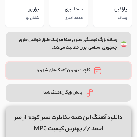
پارافین
ممد امیری
بزار برو
ویناک
محمد امیری
شایان یو
رسانهٔ بزرگ فرهنگی هنری میفا موزیک طبق قوانین جاری
جمهوری اسلامی ایران فعالیت می‌کند.
گلچین بهترین آهنگ‌های شهریور
پخش رایگان آهنگ شما
دانلود آهنگ این همه بخاطرت صبر کردم از میر
احمد // بهترین کیفیت MP3