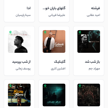
فرشته
گلهای باران خورده
ادا
امید عقابی
علیرضا قربانی
سینا پارسیان
باز شب شد
گلینلیک
از شب بپرسید
مهراد جم
افشین آذری
یوسف زمانی