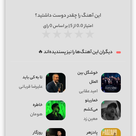
این آهنگ را چقدر دوست داشتید؟
امتیاز
0.0
از 5 | بر اساس
0
رای
★
★
★
★
★
دیگران این آهنگ‌ها را نیز پسندیده‌اند 🔥
خوشگل بین
تا به کی باید
الملل
علیرضا قربانی
امید عقابی
خماریتو
خاطره
می‌کشم
هومان
معین زد
پادزهر
روزگار