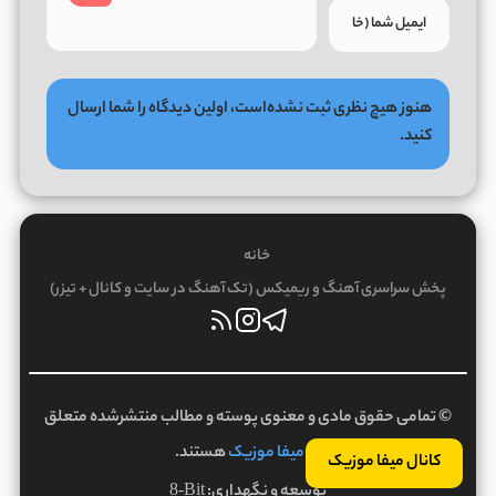
هنوز هیچ نظری ثبت نشده‌است، اولین دیدگاه را شما ارسال
کنید.
خانه
پخش سراسری آهنگ و ریمیکس (تک آهنگ در سایت و کانال + تیزر)
© تمامی حقوق مادی و معنوی پوسته و مطالب منتشرشده متعلق
به
میفا موزیک
هستند.
کانال میفا موزیک
توسعه و نگهداری:
8-Bit