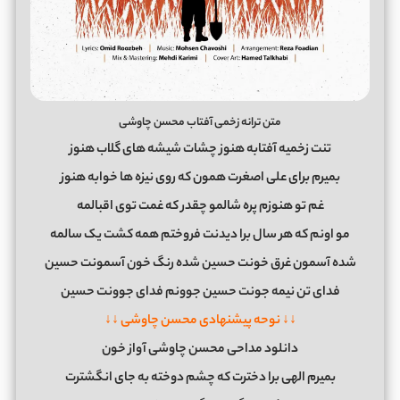
متن ترانه زخمی آفتاب محسن چاوشی
تنت زخمیه آفتابه هنوز چشات شیشه های گلاب هنوز
بمیرم برای علی اصغرت همون که روی نیزه ها خوابه هنوز
غم تو هنوزم پره شالمو چقدر که غمت توی اقبالمه
مو اونم که هر سال برا دیدنت فروختم همه کشت یک سالمه
شده آسمون غرق خونت حسین شده رنگ خون آسمونت حسین
فدای تن نیمه جونت حسین جوونم فدای جوونت حسین
↓↓ نوحه پیشنهادی محسن چاوشی ↓↓
دانلود مداحی محسن چاوشی آواز خون
بمیرم الهی برا دخترت که چشم دوخته به جای انگشترت