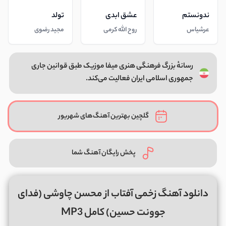
ندونستم
عشق ابدی
تولد
عرشیاس
روح الله کرمی
مجید رضوی
رسانهٔ بزرگ فرهنگی هنری میفا موزیک طبق قوانین جاری
جمهوری اسلامی ایران فعالیت می‌کند.
گلچین بهترین آهنگ‌های شهریور
پخش رایگان آهنگ شما
دانلود آهنگ زخمی آفتاب از محسن چاوشی (فدای
جوونت حسین) کامل MP3