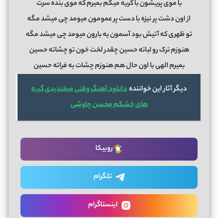
با موی پریشون با گریه میگم بمیرم که موی بنده سرت
از اون دشت پر نیزه با دست پر عمومون میومد چی میشد مگه
تو ظهری که آتیش بود آسمون یه بارون میومد چی میشد مگه
هنوزم ترک رو لباته حسین چقدر لخت خون تو چشاته حسین
بمیرم الهی با اون حال هم هنوزم چشات به فراته حسین
دیگر آثار این خواننده
دانلود آهنگ وقتی میخندیدی گریه
های خشکم محسن چاوشی
روبیکا
تلگرام
اینستاگرام