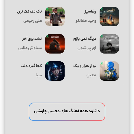
وفاسیز
نک نک نک نزن
وحید مغانلو
علی رحیمی
دیگه نمی بازم
نشد بری آخر
ای پی تیون
سیاوش علایی
تو از هزار و یک
کجا گیره دلت
معین
سیا
دانلود همه آهنگ های محسن چاوشی