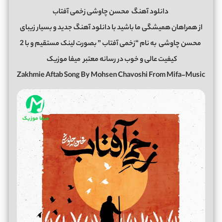
دانلود آهنگ
محسن چاوشی زخمی آفتاب
از همراهان همیشگی ما باشید با دانلود آهنگ جدید و بسیار زیبای
محسن چاوشی
به نام “زخمی آفتاب ” بصورت لینک مستقیم و با 2
کیفیت عالی و خوب در رسانه معتبر
میفا موزیک
Zakhmie Aftab Song By Mohsen Chavoshi From Mifa-Music