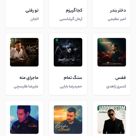
دختر بندر
کجا گریزم
تو رفتی
امیر عظیمی
آرمان گرشاسبی
الجان
قفس
سنگ تمام
ماجرای منه
کسری زاهدی
حمیدرضا بابایی
علیرضا طلیسچی