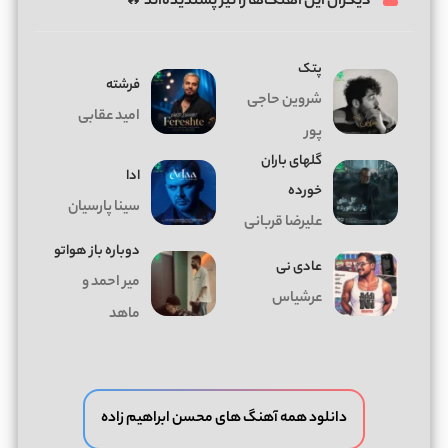
دیگران این آهنگ‌ها را نیز پسندیده‌اند 🔥
پتک
فرشته
شروین حاجی
امید عقابی
پور
گلهای باران
ادا
خورده
سینا پارسیان
علیرضا قربانی
دوباره باز هواتو
عادی نی
میر احمد و
عرشیاس
ماهد
دانلود همه آهنگ های محسن ابراهیم زاده