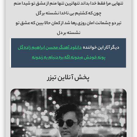
تنهایی مرا فقط خدا بداند تنهاترین تنها منم از عشق تو شیدا منم
چون که کشتیم بی ناخدا نشسته بر گل
تیر دو چشمانت امان روزی رها شد از کمان حالا ببین که عشق تو
نشسته بر دل
دیگر آثار این خواننده
دانلود آهنگ محسن ابراهیم زاده گل
پونه خودش میدونه اگه بره دنیام یه زندونه
پخش آنلاین تیزر