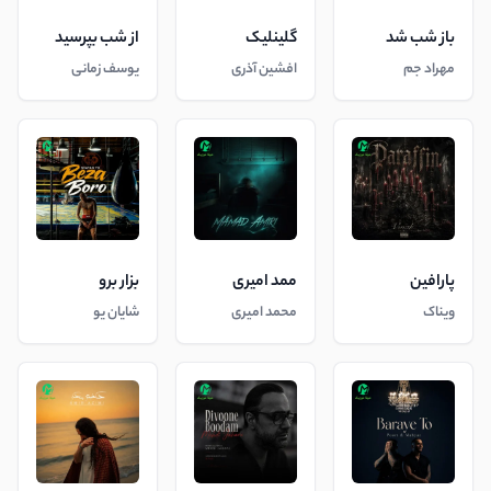
باز شب شد
گلینلیک
از شب بپرسید
مهراد جم
افشین آذری
یوسف زمانی
پارافین
ممد امیری
بزار برو
ویناک
محمد امیری
شایان یو