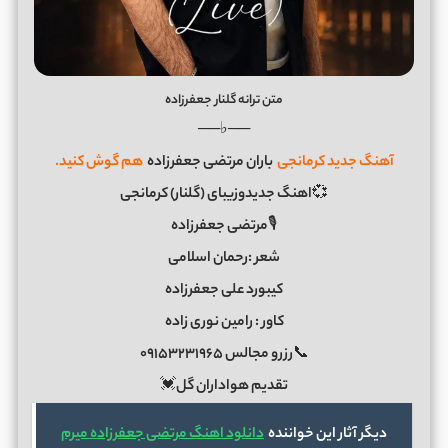
متن ترانه گلنار جعفرزاده
──♭──
آهنگ جدید کرمانجی
باران مرتضی جعفرزاده
هم گوش کنید.
💞اهنگ جدیدوزیبای (گلنار) کرمانجی
🎙مرتضی جعفرزاده
شعر :رحمان اسلامی
کیبورد علی جعفرزاده
کاور : رامین نوری زاده
📞رزرو مجالس ۰۹۱۵۳۲۳۱۹۶۵
تقدیم هواداران گل💓
دیگر آثار این خواننده
دانلود اهنگ مرتضی جعفرزاده میرم