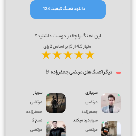
دانلود آهنگ کیفیت 128
این آهنگ را چقدر دوست داشتید؟
امتیاز
4.5
از 5 | بر اساس
2
رای
★
★
★
★
★
دیگر آهنگ‌های مرتضی جعفرزاده 🤘
سربازی
سرباز
مرتضی
مرتضی
جعفرزاده
جعفرزاده
سرم درد میکند
نسخ 2
مرتضی
مرتضی