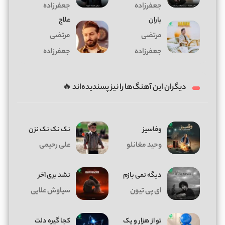
جعفرزاده
جعفرزاده
باران
علاج
مرتضی
مرتضی
جعفرزاده
جعفرزاده
دیگران این آهنگ‌ها را نیز پسندیده‌اند 🔥
وفاسیز
نک نک نک نزن
وحید مغانلو
علی رحیمی
دیگه نمی بازم
نشد بری آخر
ای پی تیون
سیاوش علایی
تو از هزار و یک
کجا گیره دلت