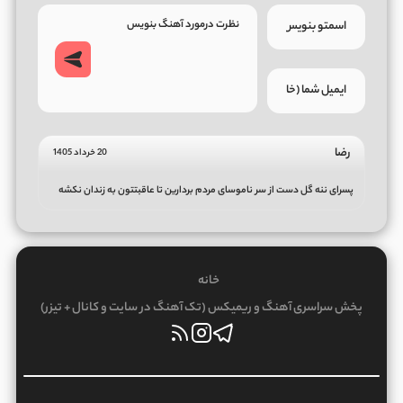
رضا
20 خرداد 1405
پسرای ننه گل دست از سر ناموسای مردم بردارین تا عاقبتتون به زندان نکشه
خانه
پخش سراسری آهنگ و ریمیکس (تک آهنگ در سایت و کانال + تیزر)