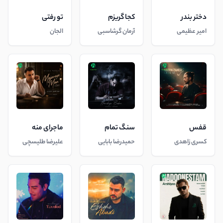
دختر بندر
کجا گریزم
تو رفتی
امیر عظیمی
آرمان گرشاسبی
الجان
قفس
سنگ تمام
ماجرای منه
کسری زاهدی
حمیدرضا بابایی
علیرضا طلیسچی