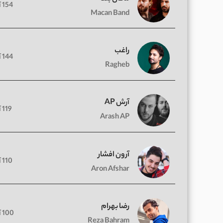
154 آهنگ
Macan Band
راغب
144 آهنگ
Ragheb
آرش AP
119 آهنگ
Arash AP
آرون افشار
110 آهنگ
Aron Afshar
رضا بهرام
100 آهنگ
Reza Bahram