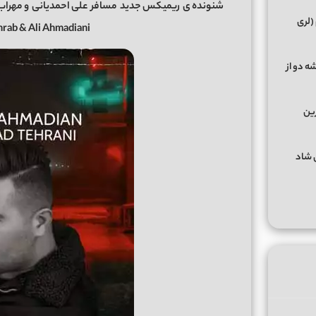
شنونده ی
ریمیکس جدید
مسافر
علی احمدیانی
و مهراب 
(لری
rab & Ali Ahmadiani
ه دو از
رین
گهای شاد