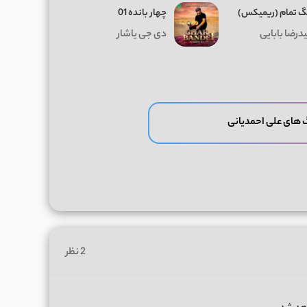
 تمام (ریمیکس)
چهار بانده 01
درضا بابایی
دی جی یاشار
 های علی احمدیانی
2 نظر