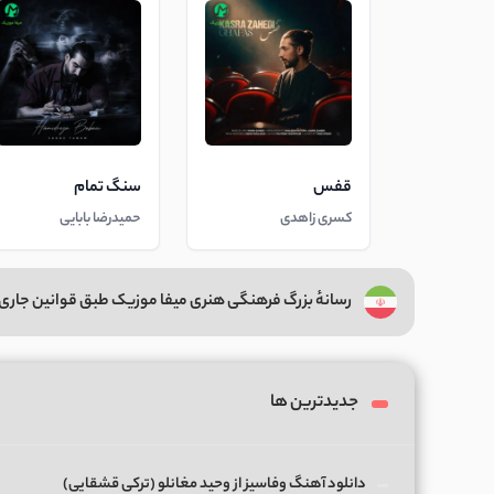
قفس
سنگ تمام
کسری زاهدی
حمیدرضا بابایی
رسانهٔ بزرگ فرهنگی هنری میفا موزیک طبق قوانین جاری 
جدیدترین ها
دانلود آهنگ وفاسیز از وحید مغانلو (ترکی قشقایی)