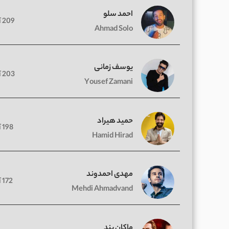
احمد سلو
209 آهنگ
Ahmad Solo
یوسف زمانی
203 آهنگ
Yousef Zamani
حمید هیراد
198 آهنگ
Hamid Hirad
مهدی احمدوند
172 آهنگ
Mehdi Ahmadvand
ماکان بند