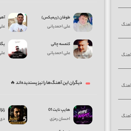
طوفان (ریمیکس)
آهو
علی احمدیانی
علی
کتمسه چالی
یگا
علی احمدیانی
علی
دیگران این آهنگ‌ها را نیز پسندیده‌اند 🔥
هایپ نایت 01
زلزال
احسان رمزی
دی 