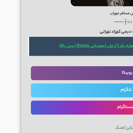
 مسافر مهراب
───┤ ♪♭
دیجی کهزاد تهرانی
 Remix (بیس بالا)
روبیکا
تلگرام
نستاگرام
لاین آهنگ