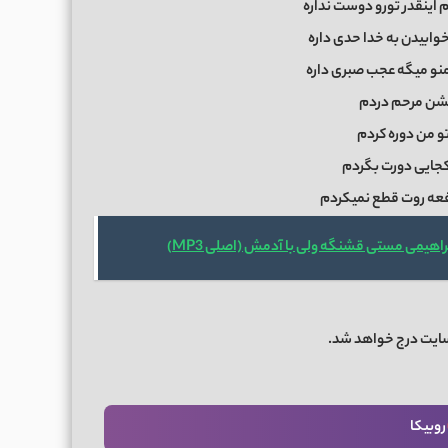
 اینقدر تورو دوست نداره
وابیدن به خدا حدی داره
منو میگه عجب صبری داره
نمیشن مرحم دردم
 تو من دوره کردم
 کجایی دورت بگردم
عه روت قطع نمیکردم
هیمی مستی قشنگه ولی با آدمش (اصلی MP3)
سایت درج خواهد شد.
روبیکا