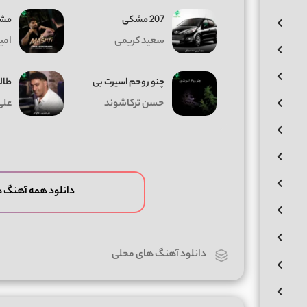
207 مشکی
مشت
سعید کریمی
امی
چنو روحم اسیرت بی
طالع
حسن ترکاشوند
علی
دانلود همه آهنگ 
دانلود آهنگ های محلی