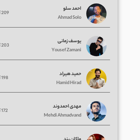
احمد سلو
209 آهنگ
Ahmad Solo
یوسف زمانی
203 آهنگ
Yousef Zamani
حمید هیراد
198 آهنگ
Hamid Hirad
مهدی احمدوند
172 آهنگ
Mehdi Ahmadvand
ماکان بند