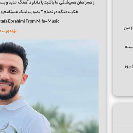
از همراهان همیشگی ما باشید با دانلود آهنگ جدید و بسی
فکرت دیگه در نمیام ” بصورت لینک مستقیم و با 2 کیفیت عالی و خوب در رسانه معتبر میفا مو
tafa Ebrahimi From Mifa-Music
) متن
بزودی … د
سینه
ق روز