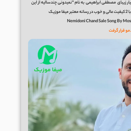
ار زیبای
مصطفی ابراهیمی
به نام “نمیدونی چندسالیه از این
زیک
Nemidoni Chand Sale Song By Mos
مو قرار گرفت