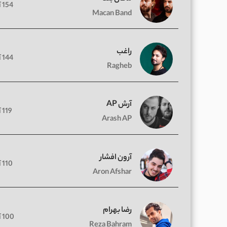
154 آهنگ
Macan Band
راغب
144 آهنگ
Ragheb
آرش AP
119 آهنگ
Arash AP
آرون افشار
110 آهنگ
Aron Afshar
رضا بهرام
100 آهنگ
Reza Bahram