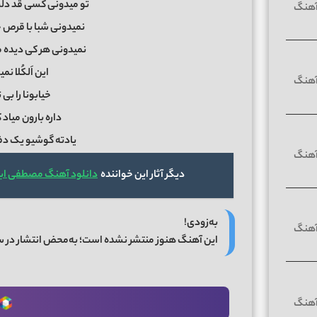
تو میدونی کسی قد دلم
نمیدونی شبا با قرص خ
نمیدونی هر کی دیده 
این اَلکُلا 
خیابونا را بی
داره بارون میاد
یادته گوشیو یک دف
دیگر آثار این خواننده
دانلود آهنگ مصطفی ابرا
به‌زودی!
این آهنگ هنوز منتشر نشده است؛ به‌محض انتشار در 