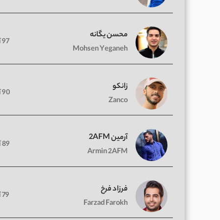
محسن یگانه
97 آهنگ
Mohsen Yeganeh
زانکو
90 آهنگ
Zanco
آرمین 2AFM
89 آهنگ
Armin 2AFM
فرزاد فرخ
79 آهنگ
Farzad Farokh