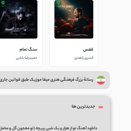
قفس
سنگ تمام
کسری زاهدی
حمیدرضا بابایی
رسانهٔ بزرگ فرهنگی هنری میفا موزیک طبق قوانین جاری 
جدیدترین ها
دانلود آهنگ تو از هزار و یک شبی پریچه (تو معجون گل و مخمل