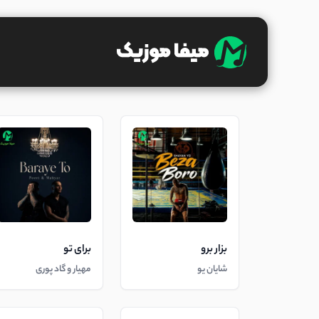
بزار برو
برای تو
شایان یو
مهیار و گاد پوری