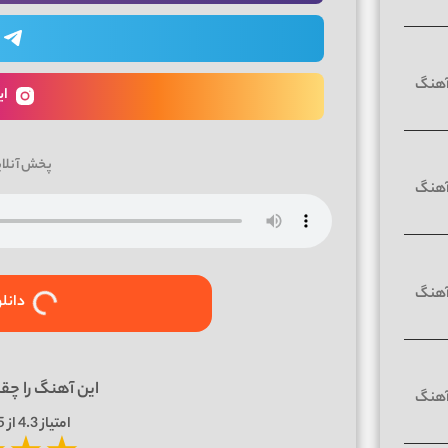
ای
پخش آنلا
دانل
این آهنگ را چق
امتیاز
4.3
از 5 | بر اساس